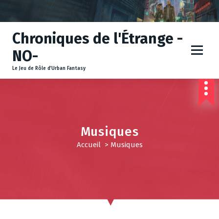
A
l
l
Chroniques de l'Étrange -
e
r
NO-
a
u
Le Jeu de Rôle d’Urban Fantasy
c
o
n
t
e
Musiques
n
u
Accueil
>
Musiques