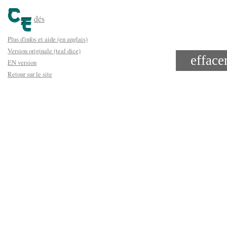
dés
Plus d'infos et aide (en anglais)
Version originale (teal dice)
efface
EN version
Retour sur le site