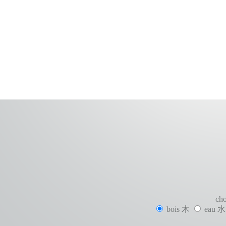
cho
bois 木
eau 