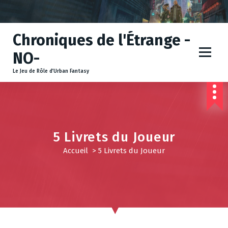
A
l
l
Chroniques de l'Étrange -
e
r
NO-
a
u
Le Jeu de Rôle d’Urban Fantasy
c
o
n
t
e
5 Livrets du Joueur
n
u
Accueil
>
5 Livrets du Joueur