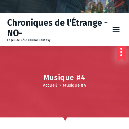
A
l
l
Chroniques de l'Étrange -
e
r
NO-
a
u
Le Jeu de Rôle d’Urban Fantasy
c
o
n
t
e
Musique #4
n
u
Accueil
>
Musique #4