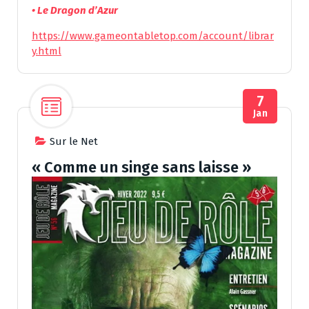
• Le Dragon d’Azur
https://www.gameontabletop.com/account/librar
y.html
7
Jan
Sur le Net
« Comme un singe sans laisse »