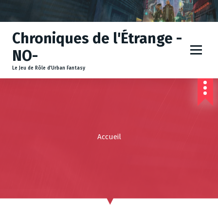
A
l
l
Chroniques de l'Étrange -
e
r
NO-
a
u
Le Jeu de Rôle d’Urban Fantasy
c
o
n
t
e
n
Accueil
u