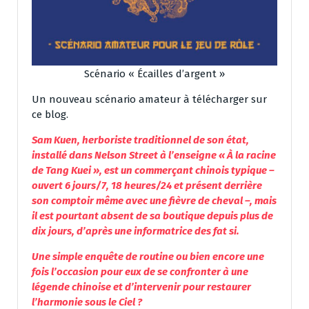
Scénario « Écailles d’argent »
Un nouveau scénario amateur à télécharger sur
ce blog.
Sam Kuen, herboriste traditionnel de son état,
installé dans Nelson Street à l’enseigne « À la racine
de Tang Kuei », est un commerçant chinois typique –
ouvert 6 jours/7, 18 heures/24 et présent derrière
son comptoir même avec une fièvre de cheval –, mais
il est pourtant absent de sa boutique depuis plus de
dix jours, d’après une informatrice des fat si.
Une simple enquête de routine ou bien encore une
fois l’occasion pour eux de se confronter à une
légende chinoise et d’intervenir pour restaurer
l’harmonie sous le Ciel ?