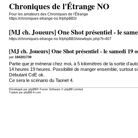
Chroniques de l'Étrange NO
Pour les amateurs des Chroniques de l'Étrange
https://chroniques-etrange-no.fr/phpBB3/
[MJ ch. Joueurs] One Shot présentiel - le sa
https://chroniques-etrange-no.fr/phpBB3/viewtopic.php?t=407
[MJ ch. Joueurs] One Shot présentiel - le samedi 19
par
184201739
Partie que je mènerai chez moi, à 5 kilomètres de la sortie d'au
14 heures 19 heures. Possibilité de manger ensemble, surtout si
Débutant CdE ok.
Ce sera le scénario du Taonet 4.
Développé par
phpBB
® Forum Software © phpBB Limited
Traduit par
phpBB-fr.com