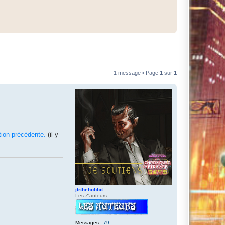
1 message • Page
1
sur
1
tion précédente.
(il y
jtrthehobbit
Les Z'auteurs
Messages :
79