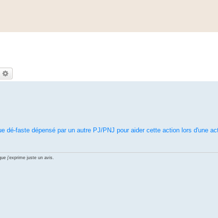
echercher
Recherche avancée
 dé-faste dépensé par un autre PJ/PNJ pour aider cette action lors d'une ac
ue j'exprime juste un avis.