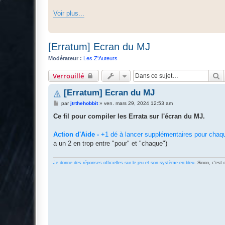
Voir plus...
[Erratum] Ecran du MJ
Modérateur :
Les Z'Auteurs
R
Verrouillé
[Erratum] Ecran du MJ
M
par
jtrthehobbit
»
ven. mars 29, 2024 12:53 am
e
s
Ce fil pour compiler les Errata sur l'écran du MJ.
s
a
g
Action d'Aide -
+1 dé à lancer supplémentaires pour chaque
e
a un 2 en trop entre "pour" et "chaque")
Je donne des réponses officielles sur le jeu et son système en bleu.
Sinon, c'est q