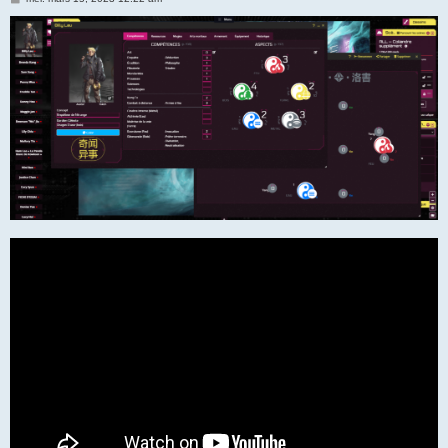
e
s
s
a
g
e