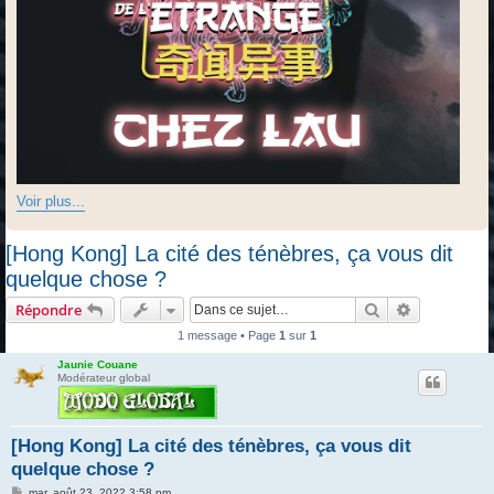
Voir plus...
[Hong Kong] La cité des ténèbres, ça vous dit
quelque chose ?
Rechercher
Recherche 
Répondre
1 message • Page
1
sur
1
Jaunie Couane
Modérateur global
[Hong Kong] La cité des ténèbres, ça vous dit
quelque chose ?
M
mar. août 23, 2022 3:58 pm