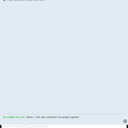
e
s
s
a
g
e
Je modère en vert.
Sinon, c'est que j'exprime ma propre opinion.