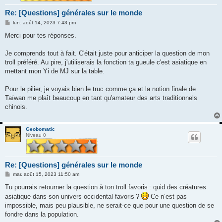
Re: [Questions] générales sur le monde
M
lun. août 14, 2023 7:43 pm
e
s
Merci pour tes réponses.
s
a
g
Je comprends tout à fait. C'était juste pour anticiper la question de mon
e
troll préféré. Au pire, j'utiliserais la fonction ta gueule c'est asiatique en
mettant mon Yi de MJ sur la table.
Pour le pilier, je voyais bien le truc comme ça et la notion finale de
Taïwan me plaît beaucoup en tant qu'amateur des arts traditionnels
chinois.
Geobomatic
Niveau 0
Re: [Questions] générales sur le monde
M
mar. août 15, 2023 11:50 am
e
s
Tu pourrais retourner la question à ton troll favoris : quid des créatures
s
asiatique dans son univers occidental favoris ?
Ce n’est pas
a
g
impossible, mais peu plausible, ne serait-ce que pour une question de se
e
fondre dans la population.