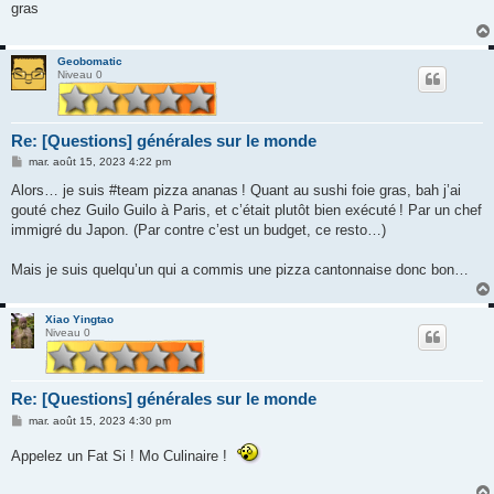
gras
a
g
e
Geobomatic
Niveau 0
Re: [Questions] générales sur le monde
M
mar. août 15, 2023 4:22 pm
e
s
Alors… je suis #team pizza ananas ! Quant au sushi foie gras, bah j’ai
s
gouté chez Guilo Guilo à Paris, et c’était plutôt bien exécuté ! Par un chef
a
g
immigré du Japon. (Par contre c’est un budget, ce resto…)
e
Mais je suis quelqu’un qui a commis une pizza cantonnaise donc bon…
Xiao Yingtao
Niveau 0
Re: [Questions] générales sur le monde
M
mar. août 15, 2023 4:30 pm
e
s
Appelez un Fat Si ! Mo Culinaire !
s
a
g