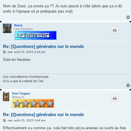
e
s
Nom de Zeus, ça existe ça ?? Je suis passé à côté (alors que ça a dû
s
sortir à l’époque où je pratiquais pas mal)
a
g
e
Rom1
Les Z'auteurs
Re: [Questions] générales sur le monde
M
mar. août 15, 2023 3:43 pm
e
s
Sois-en heureux.
s
a
g
e
Les coïncidences n'existent pas.
Il n'y a que la volonté du Ciel.
Xiao Yingtao
Niveau 0
Re: [Questions] générales sur le monde
M
mar. août 15, 2023 3:44 pm
e
s
Effectivement vu comme ça, cela fait très pizza ananas ou sushi au foie
s