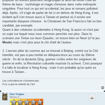
proposer un univers purement hongkongais et ainsi de rester collé au
e
thème de base : mythologie et magie chinoises dans cette métropole
singulière. Pour tout ce qui est occidental, les jeux et romans pullulent
déjà. Après, s'il s'agit de parler de
fat si
en dehors de Hong Kong, il est
évident qu'il s'en trouve aussi à Taïwan et partout où il existe une
importante diaspora chinoise : le Chinatown de San Francisco fait un bon
candidat, par exemple.
Quant à des créatures occidentales à Hong Kong, là aussi ce n'est pas
un sujet sur lequel nous nous sommes penchés non plus. Dans le
scénario
une Tortue sur leurs Épaules
, on trouve bien un Neuri (cf le jeu
Meute
) mais c'est plus pour le clin d'œil de l'auteur.
2. L'ancien pilier du cosmos qui se trouvait à Beijing, centré sur la Cité
interdite, est peu à peu tombé en déliquescence au cours du 20ème
siècle : fin de la dynastie Qing, guerres civiles entre les seigneurs de
guerre et enfin, la Révolution culturelle maoïste l'a achevé. C'est pourquoi
il a fallu le localiser à Hong Kong - mais il est probable qu'un autre se
trouve à Taïwan...
Les coïncidences n'existent pas.
Il n'y a que la volonté du Ciel.
Xiao Yingtao
Niveau 0