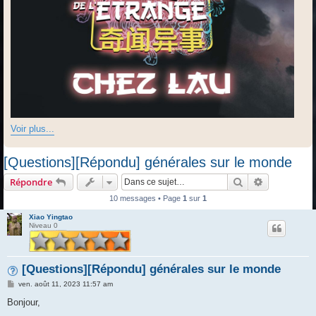
Voir plus...
[Questions][Répondu] générales sur le monde
Rechercher
Recherche 
Répondre
10 messages • Page
1
sur
1
Xiao Yingtao
Niveau 0
[Questions][Répondu] générales sur le monde
M
ven. août 11, 2023 11:57 am
e
s
Bonjour,
s