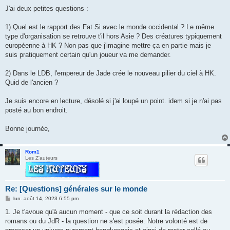
a
g
J'ai deux petites questions :
e
1) Quel est le rapport des Fat Si avec le monde occidental ? Le même
type d'organisation se retrouve t'il hors Asie ? Des créatures typiquement
européenne à HK ? Non pas que j'imagine mettre ça en partie mais je
suis pratiquement certain qu'un joueur va me demander.
2) Dans le LDB, l'empereur de Jade crée le nouveau pilier du ciel à HK.
Quid de l'ancien ?
Je suis encore en lecture, désolé si j'ai loupé un point. idem si je n'ai pas
posté au bon endroit.
Bonne journée,
Rom1
Les Z'auteurs
Re: [Questions] générales sur le monde
M
lun. août 14, 2023 6:55 pm
e
s
1. Je t'avoue qu'à aucun moment - que ce soit durant la rédaction des
s
romans ou du JdR - la question ne s'est posée. Notre volonté est de
a
g