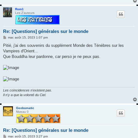
Rom1
Les Z'auteurs
Re: [Questions] générales sur le monde
M
mar. août 15, 2023 1:07 pm
e
s
Pitié, j'ai des souvenirs du supplément Monde des Ténèbres sur les
s
Vampires d'Orient...
a
g
Que Bouddha leur pardonne, car perso je ne peux pas.
e
Les coïncidences n'existent pas.
Il n'y a que la volonté du Ciel.
Geobomatic
Niveau 0
Re: [Questions] générales sur le monde
M
mar. août 15, 2023 3:27 pm