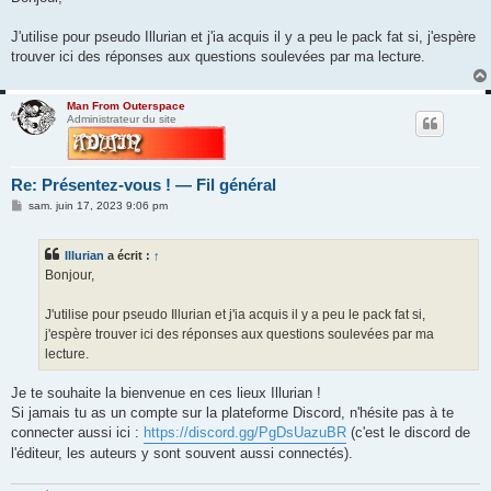
s
a
g
J'utilise pour pseudo Illurian et j'ia acquis il y a peu le pack fat si, j'espère
e
trouver ici des réponses aux questions soulevées par ma lecture.
Man From Outerspace
Administrateur du site
Re: Présentez-vous ! — Fil général
M
sam. juin 17, 2023 9:06 pm
e
s
s
Illurian
a écrit :
↑
a
g
Bonjour,
e
J'utilise pour pseudo Illurian et j'ia acquis il y a peu le pack fat si,
j'espère trouver ici des réponses aux questions soulevées par ma
lecture.
Je te souhaite la bienvenue en ces lieux Illurian !
Si jamais tu as un compte sur la plateforme Discord, n'hésite pas à te
connecter aussi ici :
https://discord.gg/PgDsUazuBR
(c'est le discord de
l'éditeur, les auteurs y sont souvent aussi connectés).