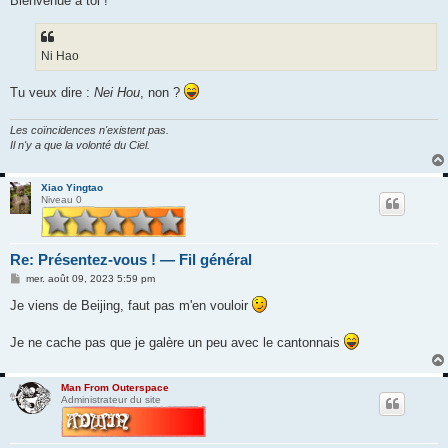
Bienvenue à toi !
s
a
g
e
Ni Hao
Tu veux dire :
Nei Hou
, non ?
Les coïncidences n'existent pas.
Il n'y a que la volonté du Ciel.
Xiao Yingtao
Niveau 0
Re: Présentez-vous ! — Fil général
M
mer. août 09, 2023 5:59 pm
e
s
Je viens de Beijing, faut pas m'en vouloir
s
a
g
Je ne cache pas que je galère un peu avec le cantonnais
e
Man From Outerspace
Administrateur du site