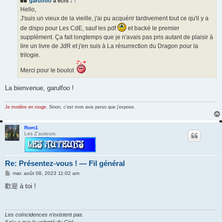
garulfoo
a écrit :
↑
a
g
Hello,
e
J'suis un vieux de la vieille, j'ai pu acquérir tardivement tout ce qu'il y a
de dispo pour Les CdE, sauf les pdf
et backé le premier
supplément. Ça fait longtemps que je n'avais pas pris autant de plaisir à
lire un livre de JdR et j'en suis à La résurrection du Dragon pour la
trilogie.
Merci pour le boulot
La bienvenue, garulfoo !
Je modère en rouge.
Sinon, c'est mon avis perso que j'expose.
Rom1
Les Z'auteurs
Re: Présentez-vous ! — Fil général
M
mar. août 08, 2023 11:02 am
e
s
歡迎 à toi !
s
a
g
e
Les coïncidences n'existent pas.