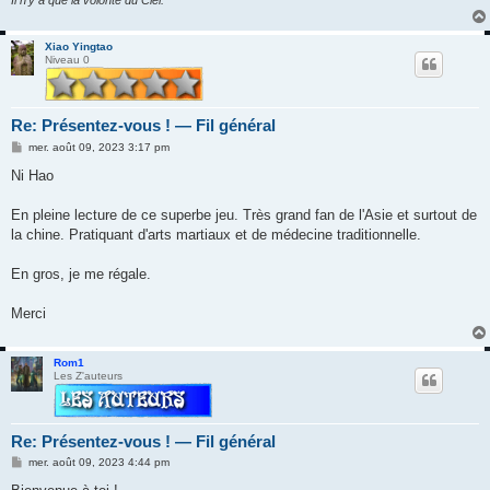
Il n'y a que la volonté du Ciel.
Xiao Yingtao
Niveau 0
Re: Présentez-vous ! — Fil général
M
mer. août 09, 2023 3:17 pm
e
s
Ni Hao
s
a
g
En pleine lecture de ce superbe jeu. Très grand fan de l'Asie et surtout de
e
la chine. Pratiquant d'arts martiaux et de médecine traditionnelle.
En gros, je me régale.
Merci
Rom1
Les Z'auteurs
Re: Présentez-vous ! — Fil général
M
mer. août 09, 2023 4:44 pm
e
s