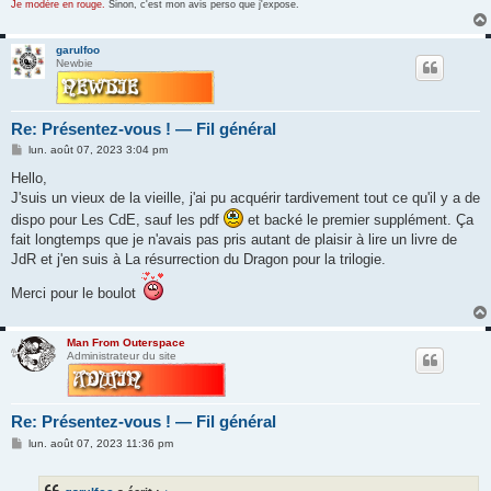
Je modère en rouge.
Sinon, c'est mon avis perso que j'expose.
garulfoo
Newbie
Re: Présentez-vous ! — Fil général
M
lun. août 07, 2023 3:04 pm
e
s
Hello,
s
J'suis un vieux de la vieille, j'ai pu acquérir tardivement tout ce qu'il y a de
a
g
dispo pour Les CdE, sauf les pdf
et backé le premier supplément. Ça
e
fait longtemps que je n'avais pas pris autant de plaisir à lire un livre de
JdR et j'en suis à La résurrection du Dragon pour la trilogie.
Merci pour le boulot
Man From Outerspace
Administrateur du site
Re: Présentez-vous ! — Fil général
M
lun. août 07, 2023 11:36 pm
e
s
s