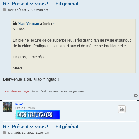
Re: Présentez-vous ! — Fil général
M
mer. août 09, 2023 6:08 pm
e
s
s
Xiao Yingtao
a écrit :
↑
a
g
Ni Hao
e
En pleine lecture de ce superbe jeu. Très grand fan de l'Asie et surtout
de la chine. Pratiquant d'arts martiaux et de médecine traditionnelle.
En gros, je me régale.
Merci
Bienvenue à toi, Xiao Yingtao !
Je modère en rouge.
Sinon, c'est mon avis perso que j'expose.
Rom1
Les Z'auteurs
Re: Présentez-vous ! — Fil général
M
jeu. août 10, 2023 11:06 am
e