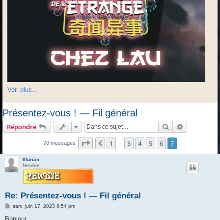
Voir plus...
Présentez-vous ! — Fil général
Rechercher
Recherche 
Répondre
Page
7
sur
7
1
3
4
5
6
7
Précédente
70 messages
…
Illurian
Newbie
Re: Présentez-vous ! — Fil général
M
sam. juin 17, 2023 8:54 pm
e
s
Bonjour,