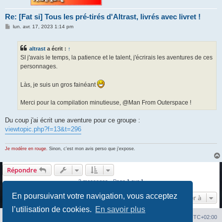
Re: [Fat si] Tous les pré-tirés d'Altrast, livrés avec livret !
M
lun. avr. 17, 2023 1:14 pm
e
s
s
altrast
a écrit :
↑
a
g
SI j'avais le temps, la patience et le talent, j'écrirais les aventures de ces
e
personnages.
Làs, je suis un gros fainéant
Merci pour la compilation minutieuse, @Man From Outerspace !
Du coup j'ai écrit une aventure pour ce groupe :
viewtopic.php?f=13&t=296
Je modère en rouge.
Sinon, c'est mon avis perso que j'expose.
Répondre
3 messages • Page
1
sur
1
En poursuivant votre navigation, vous acceptez
Aller à
l’utilisation de cookies.
En savoir plus
Index du forum
Heures au format
UTC+02:00