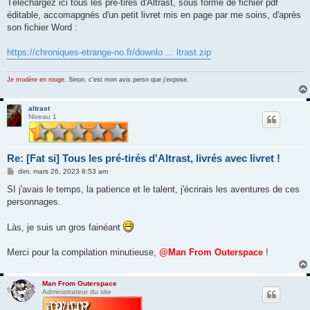
s
Téléchargez ici tous les pré-tirés d'Altrast, sous forme de fichier pdf
s
éditable, accomapgnés d'un petit livret mis en page par me soins, d'après
a
g
son fichier Word :
e
https://chroniques-etrange-no.fr/downlo ... ltrast.zip
Je modère en rouge.
Sinon, c'est mon avis perso que j'expose.
altrast
Niveau 1
Re: [Fat si] Tous les pré-tirés d'Altrast, livrés avec livret !
M
dim. mars 26, 2023 8:53 am
e
s
SI j'avais le temps, la patience et le talent, j'écrirais les aventures de ces
s
personnages.
a
g
e
Làs, je suis un gros fainéant
Merci pour la compilation minutieuse,
@Man From Outerspace
!
Man From Outerspace
Administrateur du site