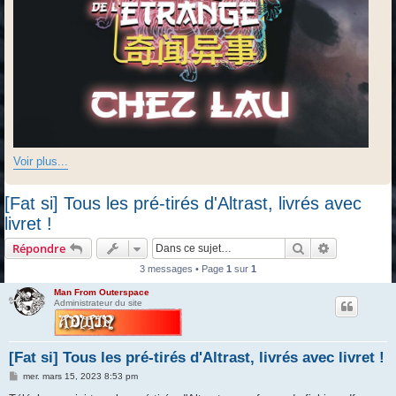
Voir plus...
[Fat si] Tous les pré-tirés d'Altrast, livrés avec
livret !
Rechercher
Recherche 
Répondre
3 messages • Page
1
sur
1
Man From Outerspace
Administrateur du site
[Fat si] Tous les pré-tirés d'Altrast, livrés avec livret !
M
mer. mars 15, 2023 8:53 pm
e