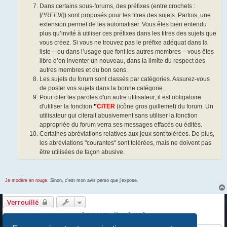
Dans certains sous-forums, des préfixes (entre crochets :
[
PREFIX
]) sont proposés pour les titres des sujets. Parfois, une
extension permet de les automatiser. Vous êtes bien entendu
plus qu’invité à utiliser ces préfixes dans les titres des sujets que
vous créez. Si vous ne trouvez pas le préfixe adéquat dans la
liste – ou dans l’usage que font les autres membres – vous êtes
libre d’en inventer un nouveau, dans la limite du respect des
autres membres et du bon sens.
Les sujets du forum sont classés par catégories. Assurez-vous
de poster vos sujets dans la bonne catégorie.
Pour citer les paroles d'un autre utilisateur, il est obligatoire
d'utiliser la fonction
”
CITER
(icône gros guillemet) du forum. Un
utilisateur qui citerait abusivement sans utiliser la fonction
appropriée du forum verra ses messages effacés ou édités.
Certaines abréviations relatives aux jeux sont tolérées. De plus,
les abréviations "courantes" sont tolérées, mais ne doivent pas
être utilisées de façon abusive.
Je modère en rouge.
Sinon, c'est mon avis perso que j'expose.
Verrouillé
1 message • Page
1
sur
1