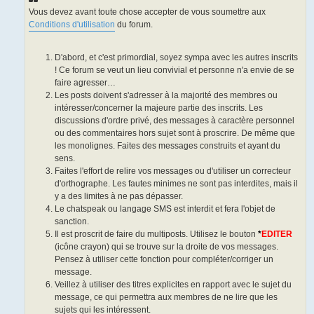
a
g
Vous devez avant toute chose accepter de vous soumettre aux
e
Conditions d'utilisation
du forum.
D'abord, et c'est primordial, soyez sympa avec les autres inscrits
! Ce forum se veut un lieu convivial et personne n'a envie de se
faire agresser…
Les posts doivent s'adresser à la majorité des membres ou
intéresser/concerner la majeure partie des inscrits. Les
discussions d'ordre privé, des messages à caractère personnel
ou des commentaires hors sujet sont à proscrire. De même que
les monolignes. Faites des messages construits et ayant du
sens.
Faites l'effort de relire vos messages ou d'utiliser un correcteur
d'orthographe. Les fautes minimes ne sont pas interdites, mais il
y a des limites à ne pas dépasser.
Le chatspeak ou langage SMS est interdit et fera l'objet de
sanction.
Il est proscrit de faire du multiposts. Utilisez le bouton
*
EDITER
(icône crayon) qui se trouve sur la droite de vos messages.
Pensez à utiliser cette fonction pour compléter/corriger un
message.
Veillez à utiliser des titres explicites en rapport avec le sujet du
message, ce qui permettra aux membres de ne lire que les
sujets qui les intéressent.