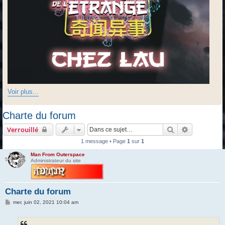
Voir plus...
Charte du forum
Rechercher
Recherche 
Verrouillé
1 message • Page
1
sur
1
Man From Outerspace
Administrateur du site
Charte du forum
M
mer. juin 02, 2021 10:04 am
e
s
s