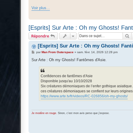
Voir plus...
[Esprits] Sur Arte : Oh my Ghosts! Fan
R
Répondre
[Esprits] Sur Arte : Oh my Ghosts! Fan
M
par
Man From Outerspace
»
sam. févr. 14, 2026 12:28 pm
e
s
Sur Arte : Oh my Ghosts! Fantômes d'Asie.
s
a
g
e
Confidences de fantômes d'Asie
Disponible jusqu'au 10/10/2028
Six créatures démoniaques de l’enfer gothique asiatique.
ces créatures démoniaques se confient sur leurs origines
https://www.arte.tv/fr/videos/RC-026856/oh-my-ghosts/
Je modère en rouge.
Sinon, c'est mon avis perso que j'expose.