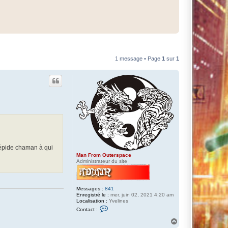
1 message • Page
1
sur
1
trépide chaman à qui
Man From Outerspace
Administrateur du site
Messages :
841
Enregistré le :
mer. juin 02, 2021 4:20 am
Localisation :
Yvelines
C
Contact :
o
n
H
t