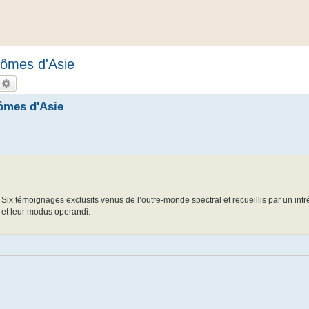
tômes d'Asie
echercher
Recherche avancée
tômes d'Asie
 Six témoignages exclusifs venus de l’outre-monde spectral et recueillis par un in
 et leur modus operandi.