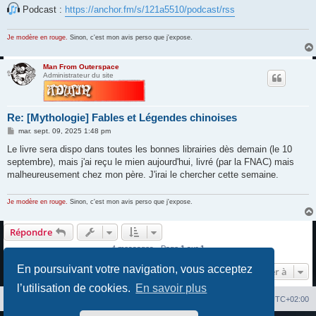
Podcast :
https://anchor.fm/s/121a5510/podcast/rss
Je modère en rouge.
Sinon, c'est mon avis perso que j'expose.
Man From Outerspace
Administrateur du site
Re: [Mythologie] Fables et Légendes chinoises
M
mar. sept. 09, 2025 1:48 pm
e
s
Le livre sera dispo dans toutes les bonnes librairies dès demain (le 10
s
septembre), mais j'ai reçu le mien aujourd'hui, livré (par la FNAC) mais
a
g
malheureusement chez mon père. J'irai le chercher cette semaine.
e
Je modère en rouge.
Sinon, c'est mon avis perso que j'expose.
Répondre
4 messages • Page
1
sur
1
En poursuivant votre navigation, vous acceptez
Aller à
l’utilisation de cookies.
En savoir plus
Index du forum
Heures au format
UTC+02:00