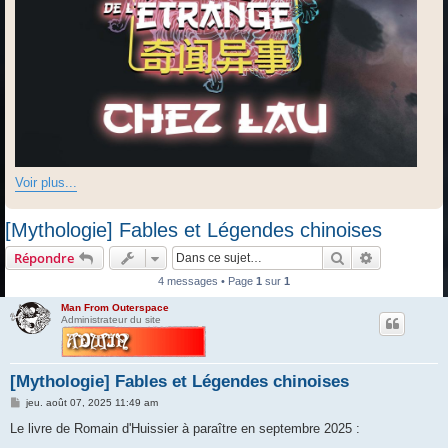
Voir plus...
[Mythologie] Fables et Légendes chinoises
Rechercher
Recherche 
Répondre
4 messages • Page
1
sur
1
Man From Outerspace
Administrateur du site
[Mythologie] Fables et Légendes chinoises
M
jeu. août 07, 2025 11:49 am
e
s
Le livre de Romain d'Huissier à paraître en septembre 2025 :
s