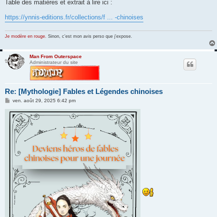
Table des matières et extrait à lire ici :
https://ynnis-editions.fr/collections/f ... -chinoises
Je modère en rouge.
Sinon, c'est mon avis perso que j'expose.
Man From Outerspace
Administrateur du site
Re: [Mythologie] Fables et Légendes chinoises
M
ven. août 29, 2025 6:42 pm
e
s
s
a
g
e