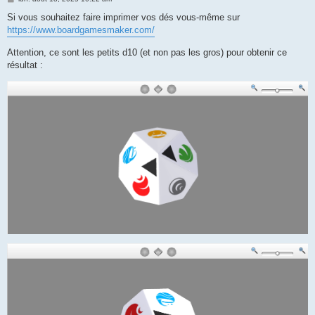
e
s
Si vous souhaitez faire imprimer vos dés vous-même sur
s
https://www.boardgamesmaker.com/
a
g
e
Attention, ce sont les petits d10 (et non pas les gros) pour obtenir ce
résultat :