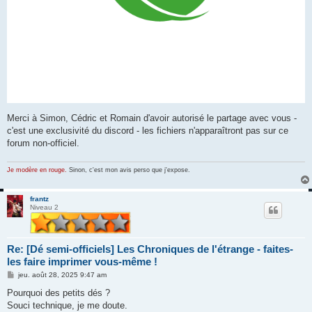
Merci à Simon, Cédric et Romain d'avoir autorisé le partage avec vous -
c'est une exclusivité du discord - les fichiers n'apparaîtront pas sur ce
forum non-officiel.
Je modère en rouge.
Sinon, c'est mon avis perso que j'expose.
frantz
Niveau 2
Re: [Dé semi-officiels] Les Chroniques de l'étrange - faites-
les faire imprimer vous-même !
M
jeu. août 28, 2025 9:47 am
e
s
Pourquoi des petits dés ?
s
Souci technique, je me doute.
a