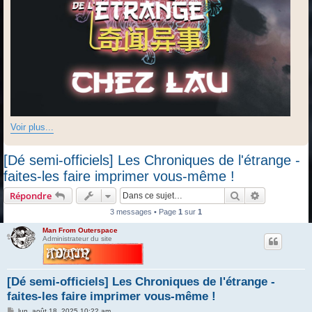
Voir plus...
[Dé semi-officiels] Les Chroniques de l'étrange -
faites-les faire imprimer vous-même !
Rechercher
Recherche 
Répondre
3 messages • Page
1
sur
1
Man From Outerspace
Administrateur du site
[Dé semi-officiels] Les Chroniques de l'étrange -
faites-les faire imprimer vous-même !
M
lun. août 18, 2025 10:22 am