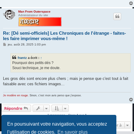
g
e
Man From Outerspace
Administrateur du site
Re: [Dé semi-officiels] Les Chroniques de l'étrange - faites-
les faire imprimer vous-même !
M
jeu. août 28, 2025 1:03 pm
e
s
s
frantz
a écrit :
↑
a
g
Pourquoi des petits dés ?
e
Souci technique, je me doute.
Les gros dés sont encore plus chers ; mais je pense que c'est tout à fait
faisable avec ces fichiers images...
Je modère en rouge.
Sinon, c'est mon avis perso que j'expose.
Répondre
3 messages • Page
1
sur
1
En poursuivant votre navigation, vous acceptez
Aller à
l’utilisation de cookies.
En savoir plus