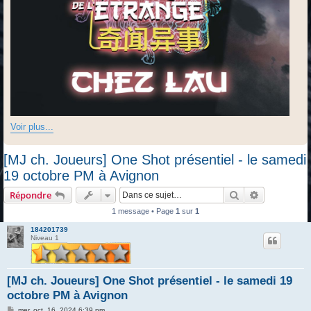
Voir plus...
[MJ ch. Joueurs] One Shot présentiel - le samedi
19 octobre PM à Avignon
Rechercher
Recherche 
Répondre
1 message • Page
1
sur
1
184201739
Niveau 1
[MJ ch. Joueurs] One Shot présentiel - le samedi 19
octobre PM à Avignon
M
mer. oct. 16, 2024 6:39 pm