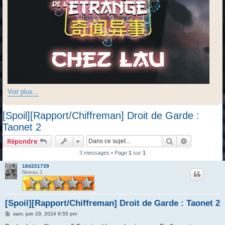
Voir plus...
[Spoil][Rapport/Chiffreman] Droit de Garde :
Taonet 2
Rechercher
Recherche 
Répondre
3 messages • Page
1
sur
1
184201739
Niveau 1
[Spoil][Rapport/Chiffreman] Droit de Garde : Taonet 2
M
sam. juin 29, 2024 9:55 pm
e