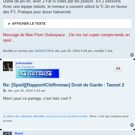
s
Durée de jeu 6h, avec 2 Fat si créés par les joueurs. En 2 sessions.
s
Avec une équipe réduite, le meneur a souvent utilisé la Ti Jin en faveur
a
g
des PJ. Pratique pour doser l'adversité.
e
► AFFICHER LE TEXTE
Message de Man From Outerspace : J'ai mis ton super compte-rendu en
spoil...
Modifié en dernier par
184201739
le dim. juin 30, 2024 5:49 pm, modifié 1 fois.
jtrthehobbit
Les Z'auteurs
Re: [Spoil][Rapport/Chiffreman] Droit de Garde : Taonet 2
M
dim. juin 30, 2024 1:23 am
e
s
Merci pour ce partage, c'est très cool !!
s
a
g
e
Je donne des réponses officielles sur le jeu et son système en bleu.
Sinon, c'est que j'exprime juste
un avis.
Rom1