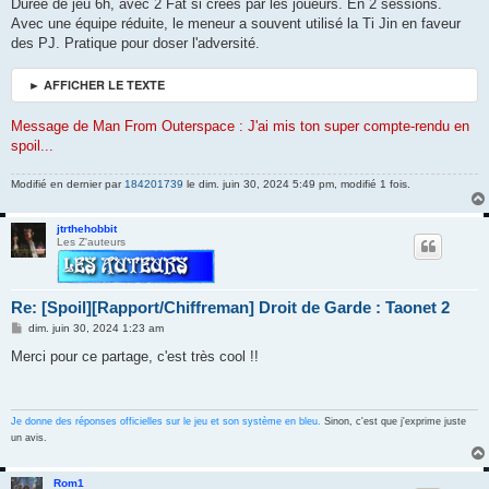
s
Durée de jeu 6h, avec 2 Fat si créés par les joueurs. En 2 sessions.
s
Avec une équipe réduite, le meneur a souvent utilisé la Ti Jin en faveur
a
g
des PJ. Pratique pour doser l'adversité.
e
► AFFICHER LE TEXTE
Message de Man From Outerspace : J'ai mis ton super compte-rendu en
spoil...
Modifié en dernier par
184201739
le dim. juin 30, 2024 5:49 pm, modifié 1 fois.
jtrthehobbit
Les Z'auteurs
Re: [Spoil][Rapport/Chiffreman] Droit de Garde : Taonet 2
M
dim. juin 30, 2024 1:23 am
e
s
Merci pour ce partage, c'est très cool !!
s
a
g
e
Je donne des réponses officielles sur le jeu et son système en bleu.
Sinon, c'est que j'exprime juste
un avis.
Rom1