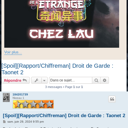
Voir plus...
[Spoil][Rapport/Chiffreman] Droit de Garde :
Taonet 2
Rechercher
Recherche 
Répondre
3 messages • Page
1
sur
1
184201739
Niveau 1
[Spoil][Rapport/Chiffreman] Droit de Garde : Taonet 2
M
sam. juin 29, 2024 9:55 pm
e