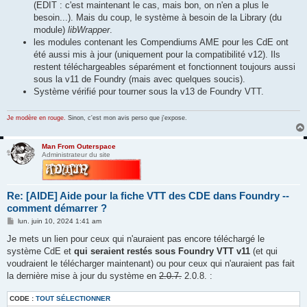
(EDIT : c'est maintenant le cas, mais bon, on n'en a plus le
besoin...). Mais du coup, le système à besoin de la Library (du
module)
libWrapper
.
les modules contenant les Compendiums AME pour les CdE ont
été aussi mis à jour (uniquement pour la compatibilité v12). Ils
restent téléchargeables séparément et fonctionnent toujours aussi
sous la v11 de Foundry (mais avec quelques soucis).
Système vérifié pour tourner sous la v13 de Foundry VTT.
Je modère en rouge.
Sinon, c'est mon avis perso que j'expose.
Man From Outerspace
Administrateur du site
Re: [AIDE] Aide pour la fiche VTT des CDE dans Foundry --
comment démarrer ?
M
lun. juin 10, 2024 1:41 am
e
s
Je mets un lien pour ceux qui n'auraient pas encore téléchargé le
s
système CdE et
qui seraient restés sous Foundry VTT v11
(et qui
a
g
voudraient le télécharger maintenant) ou pour ceux qui n'auraient pas fait
e
la dernière mise à jour du système en
2.0.7.
2.0.8. :
CODE :
TOUT SÉLECTIONNER