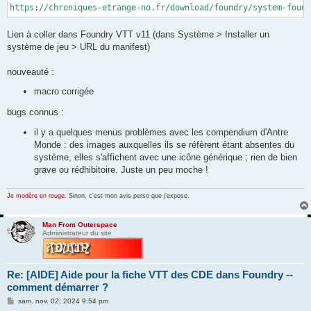
https://chroniques-etrange-no.fr/download/foundry/system-found
Lien à coller dans Foundry VTT v11 (dans Système > Installer un
système de jeu > URL du manifest)
nouveauté :
macro corrigée
bugs connus :
il y a quelques menus problèmes avec les compendium d'Antre
Monde : des images auxquelles ils se réfèrent étant absentes du
système, elles s'affichent avec une icône générique ; rien de bien
grave ou rédhibitoire. Juste un peu moche !
Je modère en rouge.
Sinon, c'est mon avis perso que j'expose.
Man From Outerspace
Administrateur du site
Re: [AIDE] Aide pour la fiche VTT des CDE dans Foundry --
comment démarrer ?
M
sam. nov. 02, 2024 9:54 pm
e