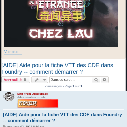
Voir plus...
[AIDE] Aide pour la fiche VTT des CDE dans
Foundry -- comment démarrer ?
Rechercher
Recherche 
Verrouillé
7 messages • Page
1
sur
1
Man From Outerspace
Administrateur du site
[AIDE] Aide pour la fiche VTT des CDE dans Foundry
-- comment démarrer ?
M
mer. janv. 03, 2024 8:30 pm