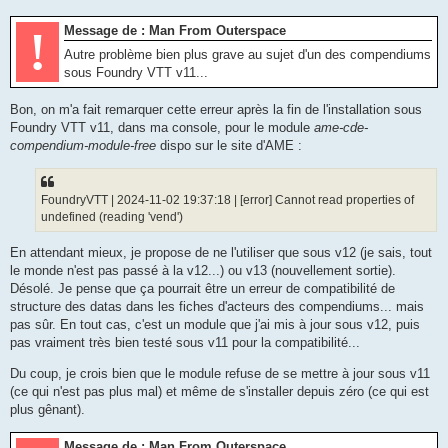
s
s
!
Message de : Man From Outerspace
a
g
Autre problème bien plus grave au sujet d'un des compendiums
e
sous Foundry VTT v11...
Bon, on m'a fait remarquer cette erreur après la fin de l'installation sous
Foundry VTT v11, dans ma console, pour le module
ame-cde-
compendium-module-free
dispo sur le site d'AME :
FoundryVTT | 2024-11-02 19:37:18 | [error] Cannot read properties of
undefined (reading 'vend')
En attendant mieux, je propose de ne l'utiliser que sous v12 (je sais, tout
le monde n'est pas passé à la v12...) ou v13 (nouvellement sortie).
Désolé. Je pense que ça pourrait être un erreur de compatibilité de
structure des datas dans les fiches d'acteurs des compendiums... mais
pas sûr. En tout cas, c'est un module que j'ai mis à jour sous v12, puis
pas vraiment très bien testé sous v11 pour la compatibilité...
Du coup, je crois bien que le module refuse de se mettre à jour sous v11
(ce qui n'est pas plus mal) et même de s'installer depuis zéro (ce qui est
plus gênant).
Message de : Man From Outerspace