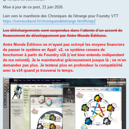
e
s
Mise à jour de ce post, 21 juin 2026.
s
a
Lien vers le manifeste des Chroniques de l'étrange pour Foundry VTT :
g
e
https://serveurdavid.fr/chroniquesdeletrange.html#step2
Les téléchargements sont suspendus dans l’attente d’un accord de
financement de développement par Antre Monde Éditions.
Antre Monde Éditions ne m'ayant pas octroyé les moyens financiers
de passer le système en Appli_v2, ce système cessera de
fonctionner à partir de Foundry v16 (c'est bien entendu indépendant
de ma volonté). Je le maintiendrai grâcieusement jusque là ; ne m'en
demandez pas plus. Je testerai plus en profondeur la compatibilité
avec la v14 quand je trouverai le temps.