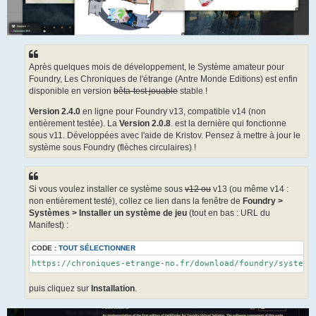
Après quelques mois de développement, le Système amateur pour
Foundry, Les Chroniques de l'étrange (Antre Monde Editions) est enfin
disponible en version
bêta-test jouable
stable !
Version 2.4.0
en ligne pour Foundry v13, compatible v14 (non
entièrement testée). La
Version 2.0.8
. est la dernière qui fonctionne
sous v11. Développées avec l'aide de Kristov. Pensez à mettre à jour le
système sous Foundry (flèches circulaires) !
Si vous voulez installer ce système sous
v12 ou
v13 (ou même v14 :
non entièrement testé), collez ce lien dans la fenêtre de
Foundry >
Systèmes > Installer un système de jeu
(tout en bas : URL du
Manifest) :
CODE :
TOUT SÉLECTIONNER
https://chroniques-etrange-no.fr/download/foundry/system.
puis cliquez sur
Installation
.