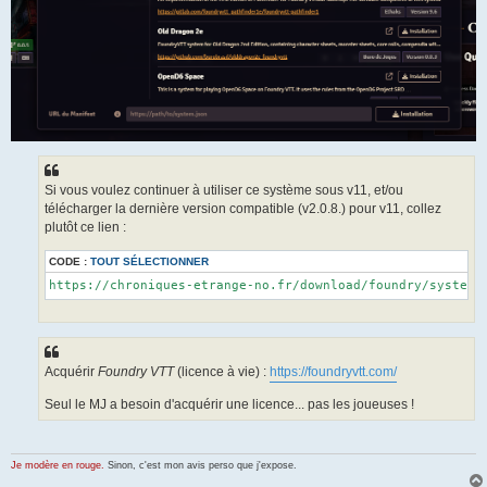
Si vous voulez continuer à utiliser ce système sous v11, et/ou
télécharger la dernière version compatible (v2.0.8.) pour v11, collez
plutôt ce lien :
CODE :
TOUT SÉLECTIONNER
https://chroniques-etrange-no.fr/download/foundry/system-
Acquérir
Foundry VTT
(licence à vie) :
https://foundryvtt.com/
Seul le MJ a besoin d'acquérir une licence... pas les joueuses !
Je modère en rouge.
Sinon, c'est mon avis perso que j'expose.