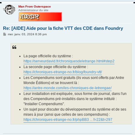
Man From Outerspace
Administrateur du site
Re: [AIDE] Aide pour la fiche VTT des CDE dans Foundry
M
mer. janv. 03, 2024 8:36 pm
e
s
s
a
g
e
La page officielle du système :
https://serveurdavid.fr/chroniquesdeletrange.html#step2
La seconde page officielle du système :
https://chroniques-etrange-no.fr/blog/foundry-vtt/
Les Compendiums sont gratuits (ils vous sont offerts par Antre
Monde Éditions) et se trouvent là :
https://antre-monde.com/les-chroniques-de-letrengae/
Leur installation est expliquée, sous forme de journal, dans l'un
des Compendiums pré-installés dans le système intitulé :
"Installer Compendiums".
Un sujet pour discuter du développement du système et de ses
mises à jour (ainsi que celles de ses compendiums) :
https://chroniques-etrange-no.fr/phpBB3 ... f=22&t=297