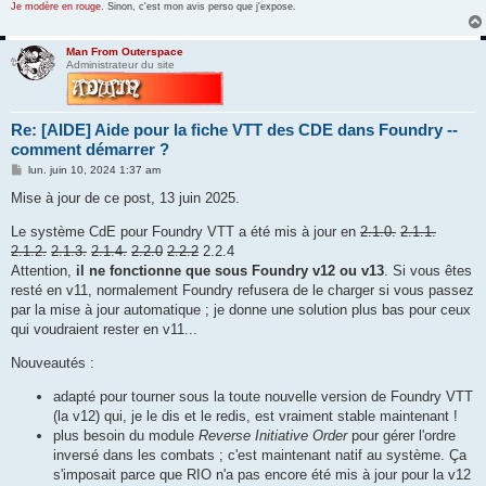
Je modère en rouge.
Sinon, c'est mon avis perso que j'expose.
Man From Outerspace
Administrateur du site
Re: [AIDE] Aide pour la fiche VTT des CDE dans Foundry --
comment démarrer ?
M
lun. juin 10, 2024 1:37 am
e
s
Mise à jour de ce post, 13 juin 2025.
s
a
Le système CdE pour Foundry VTT a été mis à jour en
2.1.0.
2.1.1.
g
e
2.1.2.
2.1.3.
2.1.4.
2.2.0
2.2.2
2.2.4
Attention,
il ne fonctionne que sous Foundry v12 ou v13
. Si vous êtes
resté en v11, normalement Foundry refusera de le charger si vous passez
par la mise à jour automatique ; je donne une solution plus bas pour ceux
qui voudraient rester en v11...
Nouveautés :
adapté pour tourner sous la toute nouvelle version de Foundry VTT
(la v12) qui, je le dis et le redis, est vraiment stable maintenant !
plus besoin du module
Reverse Initiative Order
pour gérer l'ordre
inversé dans les combats ; c'est maintenant natif au système. Ça
s'imposait parce que RIO n'a pas encore été mis à jour pour la v12