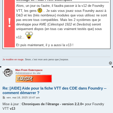
Alors, un jour ou l'autre, il faudra passer à la v12 de Foundry
VTT, les gens
... Je sais vous jouez sous Foundry aussi à
D&D et les (très nombreux) modules que vous utilisez ne sont
!
pas encore tous compatibles. Mais les 2 systèmes que je
développe pour AME (
Célestopol 1922
et
Devâstra
) seront
uniquement dispos (en tous cas vraiment testés que) sous
v12...
Et puis maintenant, il y a aussi la v13 !
Je modère en rouge.
Sinon, c'est mon avis perso que j'expose.
Man From Outerspace
Administrateur du site
Re: [AIDE] Aide pour la fiche VTT des CDE dans Foundry --
comment démarrer ?
M
ven. mai 16, 2025 10:47 am
e
s
Mise à jour :
Chroniques de l'étrange - version 2.2.0+
pour Foundry
s
VTT
v13
a
g