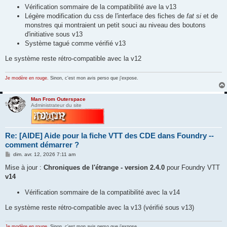
e
Vérification sommaire de la compatibilité ave la v13
Légère modification du css de l'interface des fiches de
fat si
et de
monstres qui montraient un petit souci au niveau des boutons
d'initiative sous v13
Système tagué comme vérifié v13
Le système reste rétro-compatible avec la v12
Je modère en rouge.
Sinon, c'est mon avis perso que j'expose.
Man From Outerspace
Administrateur du site
Re: [AIDE] Aide pour la fiche VTT des CDE dans Foundry --
comment démarrer ?
M
dim. avr. 12, 2026 7:11 am
e
s
Mise à jour :
Chroniques de l'étrange - version 2.4.0
pour Foundry VTT
s
v14
a
g
e
Vérification sommaire de la compatibilité avec la v14
Le système reste rétro-compatible avec la v13 (vérifié sous v13)
Je modère en rouge.
Sinon, c'est mon avis perso que j'expose.