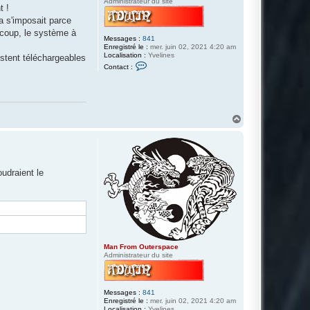
Administrateur du site
e
t !
r
s
a s'imposait parce
p
u coup, le système à
a
Messages :
841
c
Enregistré le :
mer. juin 02, 2021 4:20 am
e
Localisation :
Yvelines
stent téléchargeables
C
Contact :
o
n
t
a
c
t
H
e
a
r
u
M
a
t
n
F
r
oudraient le
o
m
O
u
t
e
r
s
p
Man From Outerspace
a
Administrateur du site
c
e
Messages :
841
Enregistré le :
mer. juin 02, 2021 4:20 am
Localisation :
Yvelines