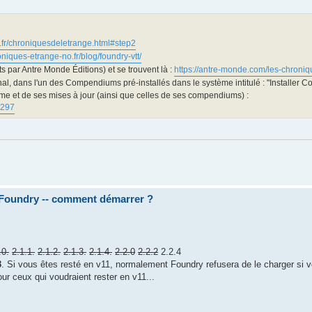
d.fr/chroniquesdeletrange.html#step2
roniques-etrange-no.fr/blog/foundry-vtt/
s par Antre Monde Éditions) et se trouvent là :
https://antre-monde.com/les-chroniq
rnal, dans l'un des Compendiums pré-installés dans le système intitulé : "Installer
e et de ses mises à jour (ainsi que celles de ses compendiums) :
=297
 Foundry -- comment démarrer ?
.0.
2.1.1.
2.1.2.
2.1.3.
2.1.4.
2.2.0
2.2.2
2.2.4
3
. Si vous êtes resté en v11, normalement Foundry refusera de le charger si 
ur ceux qui voudraient rester en v11...