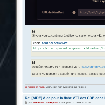
Si vous voulez continuer à utiliser ce système sous v11, et
CODE :
TOUT SÉLECTIONNER
https://chroniques-etrange-no.fr/download/f
Acquérir
Foundry VTT
(licence à vie) :
https://foundryvtt.c
Seul le MJ a besoin d'acquérir une licence... pas les joue
Je modère en rouge.
Sinon, c'est mon avis perso que j'expose.
Re: [AIDE] Aide pour la fiche VTT des CDE dans
M
par
Man From Outerspace
»
mer. janv. 03, 2024 8:36 pm