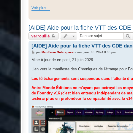
Voir plus...
[AIDE] Aide pour la fiche VTT des CD
R
Verrouillé
[AIDE] Aide pour la fiche VTT des CDE da
M
par
Man From Outerspace
»
mer. janv. 03, 2024 8:30 pm
e
s
Mise à jour de ce post, 21 juin 2026.
s
a
Lien vers le manifeste des Chroniques de l'étrange pour F
g
e
Les téléchargements sont suspendus dans l’attente d’
Antre Monde Éditions ne m'ayant pas octroyé les moyen
de Foundry v16 (c'est bien entendu indépendant de ma 
testerai plus en profondeur la compatibilité avec la v14