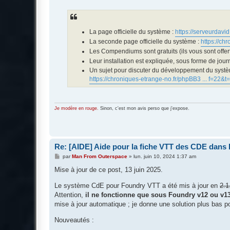
e
s
s
a
g
e
La page officielle du système :
https://serveurdavi
La seconde page officielle du système :
https://ch
Les Compendiums sont gratuits (ils vous sont offert
Leur installation est expliquée, sous forme de jou
Un sujet pour discuter du développement du systèm
https://chroniques-etrange-no.fr/phpBB3 ... f=22&t
Je modère en rouge.
Sinon, c'est mon avis perso que j'expose.
Re: [AIDE] Aide pour la fiche VTT des CDE dans
M
par
Man From Outerspace
»
lun. juin 10, 2024 1:37 am
e
s
Mise à jour de ce post, 13 juin 2025.
s
a
Le système CdE pour Foundry VTT a été mis à jour en
2.1
g
e
Attention,
il ne fonctionne que sous Foundry v12 ou v1
mise à jour automatique ; je donne une solution plus bas po
Nouveautés :