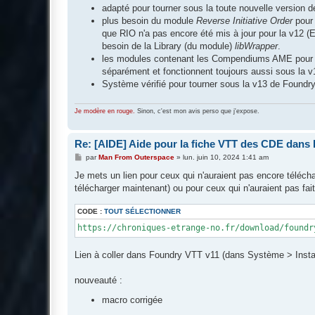
adapté pour tourner sous la toute nouvelle version de
plus besoin du module
Reverse Initiative Order
pour 
que RIO n'a pas encore été mis à jour pour la v12 (E
besoin de la Library (du module)
libWrapper
.
les modules contenant les Compendiums AME pour les
séparément et fonctionnent toujours aussi sous la 
Système vérifié pour tourner sous la v13 de Foundr
Je modère en rouge.
Sinon, c'est mon avis perso que j'expose.
Re: [AIDE] Aide pour la fiche VTT des CDE dans
M
par
Man From Outerspace
»
lun. juin 10, 2024 1:41 am
e
s
Je mets un lien pour ceux qui n'auraient pas encore téléc
s
télécharger maintenant) ou pour ceux qui n'auraient pas fai
a
g
e
CODE :
TOUT SÉLECTIONNER
https://chroniques-etrange-no.fr/download/foundr
Lien à coller dans Foundry VTT v11 (dans Système > Insta
nouveauté :
macro corrigée