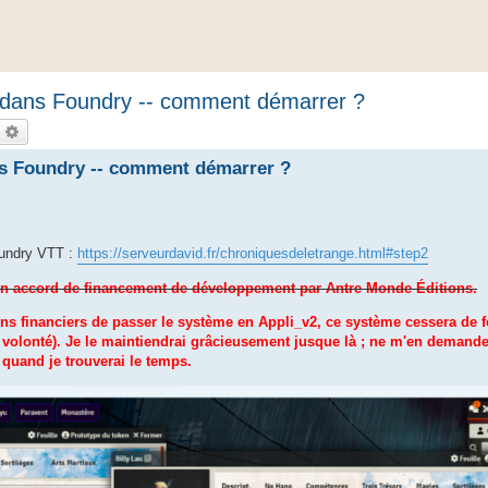
E dans Foundry -- comment démarrer ?
echercher
Recherche avancée
ns Foundry -- comment démarrer ?
oundry VTT :
https://serveurdavid.fr/chroniquesdeletrange.html#step2
un accord de financement de développement par Antre Monde Éditions.
s financiers de passer le système en Appli_v2, ce système cessera de fo
volonté). Je le maintiendrai grâcieusement jusque là ; ne m'en demande
 quand je trouverai le temps.