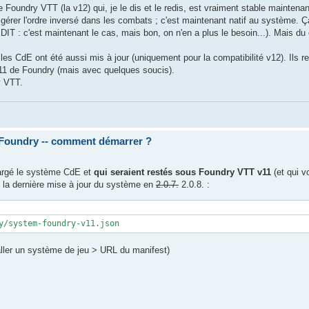
 Foundry VTT (la v12) qui, je le dis et le redis, est vraiment stable maintenan
gérer l'ordre inversé dans les combats ; c'est maintenant natif au système. Ç
DIT : c'est maintenant le cas, mais bon, on n'en a plus le besoin...). Mais d
 CdE ont été aussi mis à jour (uniquement pour la compatibilité v12). Ils re
v11 de Foundry (mais avec quelques soucis).
y VTT.
 Foundry -- comment démarrer ?
hargé le système CdE et
qui seraient restés sous Foundry VTT v11
(et qui v
t la dernière mise à jour du système en
2.0.7.
2.0.8. :
y/system-foundry-v11.json
ller un système de jeu > URL du manifest)