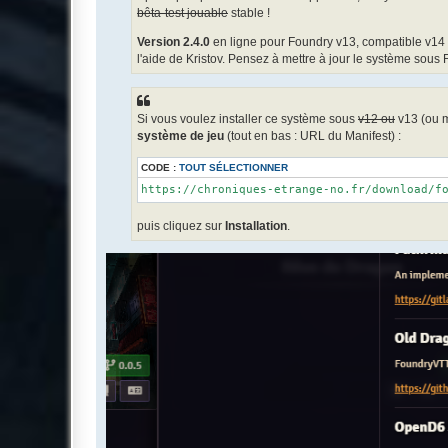
bêta-test jouable
stable !
Version 2.4.0
en ligne pour Foundry v13, compatible v14 
l'aide de Kristov. Pensez à mettre à jour le système sous F
Si vous voulez installer ce système sous
v12 ou
v13 (ou m
système de jeu
(tout en bas : URL du Manifest) :
CODE :
TOUT SÉLECTIONNER
https://chroniques-etrange-no.fr/download/f
puis cliquez sur
Installation
.