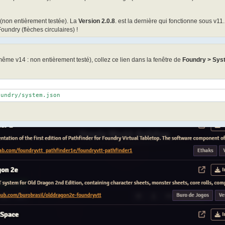
(non entièrement testée). La
Version 2.0.8
. est la dernière qui fonctionne sous v1
oundry (flèches circulaires) !
ême v14 : non entièrement testé), collez ce lien dans la fenêtre de
Foundry > Syst
oundry/system.json