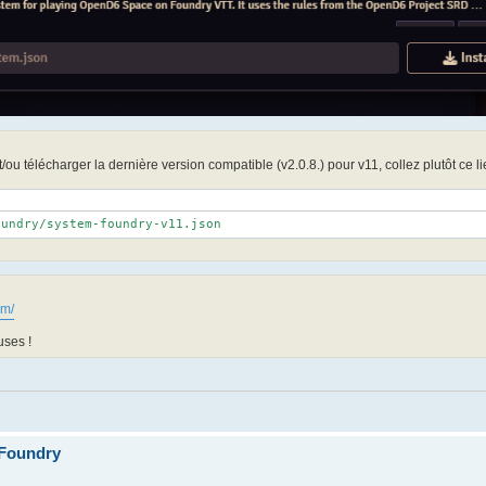
/ou télécharger la dernière version compatible (v2.0.8.) pour v11, collez plutôt ce li
oundry/system-foundry-v11.json
om/
uses !
 Foundry