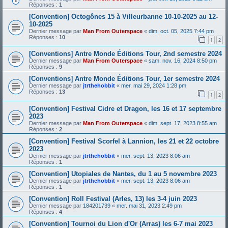
Réponses :
1
[Convention] Octogônes 15 à Villeurbanne 10-10-2025 au 12-
10-2025
Dernier message par
Man From Outerspace
«
dim. oct. 05, 2025 7:44 pm
Réponses :
10
1
2
[Conventions] Antre Monde Éditions Tour, 2nd semestre 2024
Dernier message par
Man From Outerspace
«
sam. nov. 16, 2024 8:50 pm
Réponses :
9
[Conventions] Antre Monde Éditions Tour, 1er semestre 2024
Dernier message par
jtrthehobbit
«
mer. mai 29, 2024 1:28 pm
Réponses :
13
1
2
[Convention] Festival Cidre et Dragon, les 16 et 17 septembre
2023
Dernier message par
Man From Outerspace
«
dim. sept. 17, 2023 8:55 am
Réponses :
2
[Convention] Festival Scorfel à Lannion, les 21 et 22 octobre
2023
Dernier message par
jtrthehobbit
«
mer. sept. 13, 2023 8:06 am
Réponses :
1
[Convention] Utopiales de Nantes, du 1 au 5 novembre 2023
Dernier message par
jtrthehobbit
«
mer. sept. 13, 2023 8:06 am
Réponses :
1
[Convention] Roll Festival (Arles, 13) les 3-4 juin 2023
Dernier message par
184201739
«
mer. mai 31, 2023 2:49 pm
Réponses :
4
[Convention] Tournoi du Lion d'Or (Arras) les 6-7 mai 2023