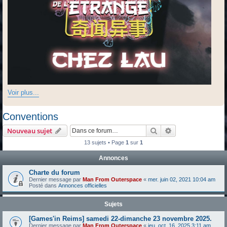
Voir plus...
Conventions
Rechercher
Recherche avanc
Nouveau sujet
13 sujets • Page
1
sur
1
Annonces
Charte du forum
Dernier message par
Man From Outerspace
«
mer. juin 02, 2021 10:04 am
Posté dans
Annonces officielles
Sujets
[Games'in Reims] samedi 22-dimanche 23 novembre 2025.
Dernier message par
Man From Outerspace
«
jeu. oct. 16, 2025 3:11 am