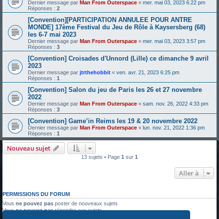
Dernier message par
Man From Outerspace
«
mer. mai 03, 2023 6:22 pm
Réponses :
2
[Convention][PARTICIPATION ANNULEE POUR ANTRE
MONDE] 17ème Festival du Jeu de Rôle à Kaysersberg (68)
les 6-7 mai 2023
Dernier message par
Man From Outerspace
«
mer. mai 03, 2023 3:57 pm
Réponses :
3
[Convention] Croisades d'Unnord (Lille) ce dimanche 9 avril
2023
Dernier message par
jtrthehobbit
«
ven. avr. 21, 2023 6:25 pm
Réponses :
1
[Convention] Salon du jeu de Paris les 26 et 27 novembre
2022
Dernier message par
Man From Outerspace
«
sam. nov. 26, 2022 4:33 pm
Réponses :
3
[Convention] Game’in Reims les 19 & 20 novembre 2022
Dernier message par
Man From Outerspace
«
lun. nov. 21, 2022 1:36 pm
Réponses :
1
Nouveau sujet
13 sujets • Page
1
sur
1
Aller à
PERMISSIONS DU FORUM
Vous
ne pouvez pas
poster de nouveaux sujets
Vous
ne pouvez pas
répondre aux sujets
Vous
ne pouvez pas
modifier vos messages