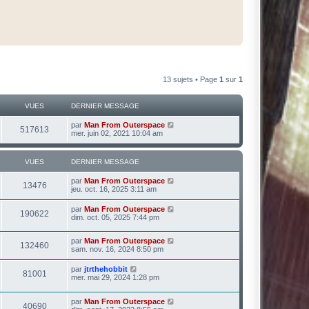
13 sujets • Page
1
sur
1
VUES
DERNIER MESSAGE
par
Man From Outerspace
517613
mer. juin 02, 2021 10:04 am
VUES
DERNIER MESSAGE
par
Man From Outerspace
13476
jeu. oct. 16, 2025 3:11 am
par
Man From Outerspace
190622
dim. oct. 05, 2025 7:44 pm
par
Man From Outerspace
132460
sam. nov. 16, 2024 8:50 pm
par
jtrthehobbit
81001
mer. mai 29, 2024 1:28 pm
par
Man From Outerspace
40690