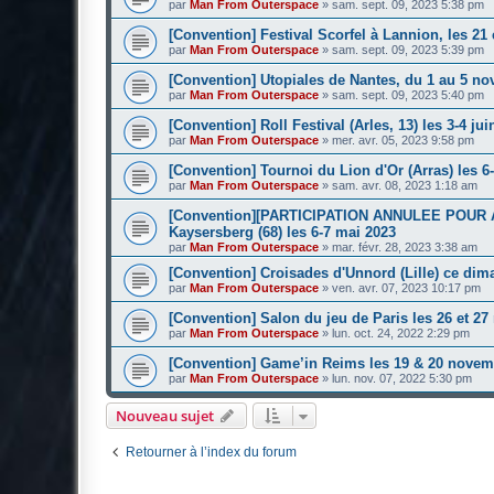
par
Man From Outerspace
»
sam. sept. 09, 2023 5:38 pm
[Convention] Festival Scorfel à Lannion, les 21 
par
Man From Outerspace
»
sam. sept. 09, 2023 5:39 pm
[Convention] Utopiales de Nantes, du 1 au 5 n
par
Man From Outerspace
»
sam. sept. 09, 2023 5:40 pm
[Convention] Roll Festival (Arles, 13) les 3-4 jui
par
Man From Outerspace
»
mer. avr. 05, 2023 9:58 pm
[Convention] Tournoi du Lion d'Or (Arras) les 6
par
Man From Outerspace
»
sam. avr. 08, 2023 1:18 am
[Convention][PARTICIPATION ANNULEE POUR A
Kaysersberg (68) les 6-7 mai 2023
par
Man From Outerspace
»
mar. févr. 28, 2023 3:38 am
[Convention] Croisades d'Unnord (Lille) ce dim
par
Man From Outerspace
»
ven. avr. 07, 2023 10:17 pm
[Convention] Salon du jeu de Paris les 26 et 2
par
Man From Outerspace
»
lun. oct. 24, 2022 2:29 pm
[Convention] Game’in Reims les 19 & 20 novem
par
Man From Outerspace
»
lun. nov. 07, 2022 5:30 pm
Nouveau sujet
Retourner à l’index du forum