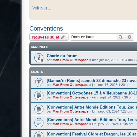
Voir plus...
Conventions
Recher
Re
Nouveau sujet
ANNONCES
Charte du forum
par
Man From Outerspace
»
mer. juin 02, 2021 10:04 am
» 
SUJETS
[Games'in Reims] samedi 22-dimanche 23 nove
par
Man From Outerspace
»
jeu. oct. 16, 2025 1:20 am
[Convention] Octogônes 15 à Villeurbanne 10-1
par
Man From Outerspace
»
ven. sept. 24, 2021 7:36 pm
[Conventions] Antre Monde Éditions Tour, 2nd 
par
Man From Outerspace
»
lun. sept. 09, 2024 7:27 pm
[Conventions] Antre Monde Éditions Tour, 1er 
par
Man From Outerspace
»
lun. janv. 22, 2024 12:45 pm
[Convention] Festival Cidre et Dragon, les 16 e