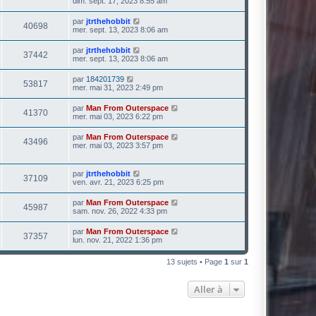
dim. sept. 17, 2023 8:55 am
par
jtrthehobbit
40698
mer. sept. 13, 2023 8:06 am
par
jtrthehobbit
37442
mer. sept. 13, 2023 8:06 am
par
184201739
53817
mer. mai 31, 2023 2:49 pm
par
Man From Outerspace
41370
mer. mai 03, 2023 6:22 pm
par
Man From Outerspace
43496
mer. mai 03, 2023 3:57 pm
par
jtrthehobbit
37109
ven. avr. 21, 2023 6:25 pm
par
Man From Outerspace
45987
sam. nov. 26, 2022 4:33 pm
par
Man From Outerspace
37357
lun. nov. 21, 2022 1:36 pm
13 sujets • Page
1
sur
1
Aller à