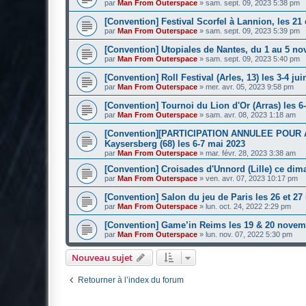
par
Man From Outerspace
»
sam. sept. 09, 2023 5:38 pm
[Convention] Festival Scorfel à Lannion, les 21 
par
Man From Outerspace
»
sam. sept. 09, 2023 5:39 pm
[Convention] Utopiales de Nantes, du 1 au 5 n
par
Man From Outerspace
»
sam. sept. 09, 2023 5:40 pm
[Convention] Roll Festival (Arles, 13) les 3-4 jui
par
Man From Outerspace
»
mer. avr. 05, 2023 9:58 pm
[Convention] Tournoi du Lion d'Or (Arras) les 6
par
Man From Outerspace
»
sam. avr. 08, 2023 1:18 am
[Convention][PARTICIPATION ANNULEE POUR A
Kaysersberg (68) les 6-7 mai 2023
par
Man From Outerspace
»
mar. févr. 28, 2023 3:38 am
[Convention] Croisades d'Unnord (Lille) ce dim
par
Man From Outerspace
»
ven. avr. 07, 2023 10:17 pm
[Convention] Salon du jeu de Paris les 26 et 2
par
Man From Outerspace
»
lun. oct. 24, 2022 2:29 pm
[Convention] Game’in Reims les 19 & 20 novem
par
Man From Outerspace
»
lun. nov. 07, 2022 5:30 pm
Nouveau sujet
Retourner à l’index du forum