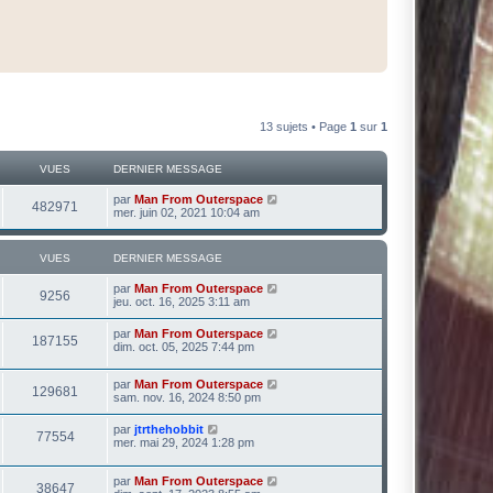
13 sujets • Page
1
sur
1
VUES
DERNIER MESSAGE
par
Man From Outerspace
482971
mer. juin 02, 2021 10:04 am
VUES
DERNIER MESSAGE
par
Man From Outerspace
9256
jeu. oct. 16, 2025 3:11 am
par
Man From Outerspace
187155
dim. oct. 05, 2025 7:44 pm
par
Man From Outerspace
129681
sam. nov. 16, 2024 8:50 pm
par
jtrthehobbit
77554
mer. mai 29, 2024 1:28 pm
par
Man From Outerspace
38647