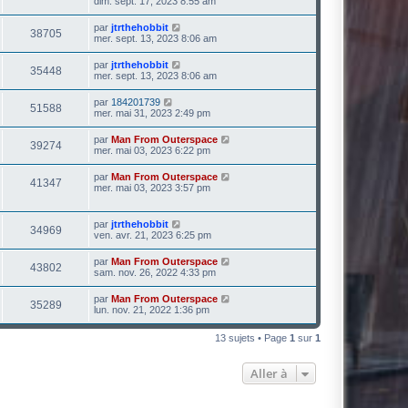
dim. sept. 17, 2023 8:55 am
par
jtrthehobbit
38705
mer. sept. 13, 2023 8:06 am
par
jtrthehobbit
35448
mer. sept. 13, 2023 8:06 am
par
184201739
51588
mer. mai 31, 2023 2:49 pm
par
Man From Outerspace
39274
mer. mai 03, 2023 6:22 pm
par
Man From Outerspace
41347
mer. mai 03, 2023 3:57 pm
par
jtrthehobbit
34969
ven. avr. 21, 2023 6:25 pm
par
Man From Outerspace
43802
sam. nov. 26, 2022 4:33 pm
par
Man From Outerspace
35289
lun. nov. 21, 2022 1:36 pm
13 sujets • Page
1
sur
1
Aller à