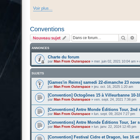
Voir plus...
Conventions
Recher
Re
Nouveau sujet
ANNONCES
Charte du forum
par
Man From Outerspace
»
mer. juin 02, 2021 10:04 am
» 
SUJETS
[Games'in Reims] samedi 22-dimanche 23 nove
par
Man From Outerspace
»
jeu. oct. 16, 2025 1:20 am
[Convention] Octogônes 15 à Villeurbanne 10-1
par
Man From Outerspace
»
ven. sept. 24, 2021 7:36 pm
[Conventions] Antre Monde Éditions Tour, 2nd 
par
Man From Outerspace
»
lun. sept. 09, 2024 7:27 pm
[Conventions] Antre Monde Éditions Tour, 1er 
par
Man From Outerspace
»
lun. janv. 22, 2024 12:45 pm
[Convention] Festival Cidre et Dragon, les 16 e