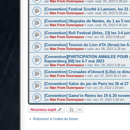
par
Man From Outerspace
»
sam. sept. 09, 2023 5:38 pm
[Convention] Festival Scorfel à Lannion, les 21 
par
Man From Outerspace
»
sam. sept. 09, 2023 5:39 pm
[Convention] Utopiales de Nantes, du 1 au 5 n
par
Man From Outerspace
»
sam. sept. 09, 2023 5:40 pm
[Convention] Roll Festival (Arles, 13) les 3-4 jui
par
Man From Outerspace
»
mer. avr. 05, 2023 9:58 pm
[Convention] Tournoi du Lion d'Or (Arras) les 6
par
Man From Outerspace
»
sam. avr. 08, 2023 1:18 am
[Convention][PARTICIPATION ANNULEE POUR A
Kaysersberg (68) les 6-7 mai 2023
par
Man From Outerspace
»
mar. févr. 28, 2023 3:38 am
[Convention] Croisades d'Unnord (Lille) ce dim
par
Man From Outerspace
»
ven. avr. 07, 2023 10:17 pm
[Convention] Salon du jeu de Paris les 26 et 2
par
Man From Outerspace
»
lun. oct. 24, 2022 2:29 pm
[Convention] Game’in Reims les 19 & 20 novem
par
Man From Outerspace
»
lun. nov. 07, 2022 5:30 pm
Nouveau sujet
Retourner à l’index du forum