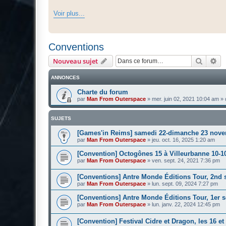
Voir plus...
Conventions
Recher
Re
Nouveau sujet
ANNONCES
Charte du forum
par
Man From Outerspace
»
mer. juin 02, 2021 10:04 am
» 
SUJETS
[Games'in Reims] samedi 22-dimanche 23 nove
par
Man From Outerspace
»
jeu. oct. 16, 2025 1:20 am
[Convention] Octogônes 15 à Villeurbanne 10-1
par
Man From Outerspace
»
ven. sept. 24, 2021 7:36 pm
[Conventions] Antre Monde Éditions Tour, 2nd 
par
Man From Outerspace
»
lun. sept. 09, 2024 7:27 pm
[Conventions] Antre Monde Éditions Tour, 1er 
par
Man From Outerspace
»
lun. janv. 22, 2024 12:45 pm
[Convention] Festival Cidre et Dragon, les 16 e