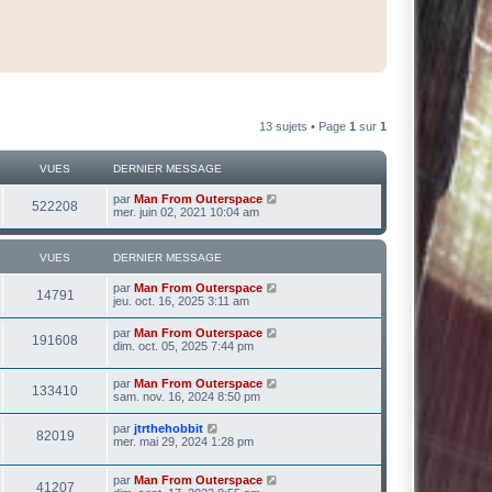
13 sujets • Page
1
sur
1
VUES
DERNIER MESSAGE
par
Man From Outerspace
522208
mer. juin 02, 2021 10:04 am
VUES
DERNIER MESSAGE
par
Man From Outerspace
14791
jeu. oct. 16, 2025 3:11 am
par
Man From Outerspace
191608
dim. oct. 05, 2025 7:44 pm
par
Man From Outerspace
133410
sam. nov. 16, 2024 8:50 pm
par
jtrthehobbit
82019
mer. mai 29, 2024 1:28 pm
par
Man From Outerspace
41207