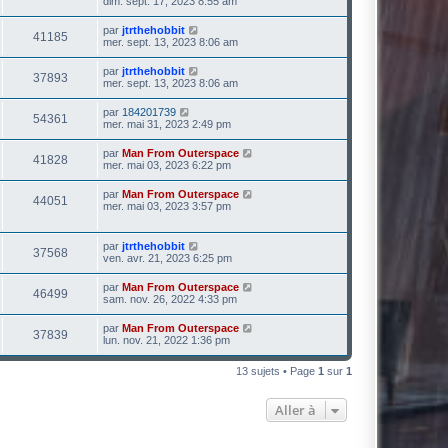
dim. sept. 17, 2023 8:55 am
par
jtrthehobbit
41185
mer. sept. 13, 2023 8:06 am
par
jtrthehobbit
37893
mer. sept. 13, 2023 8:06 am
par
184201739
54361
mer. mai 31, 2023 2:49 pm
par
Man From Outerspace
41828
mer. mai 03, 2023 6:22 pm
par
Man From Outerspace
44051
mer. mai 03, 2023 3:57 pm
par
jtrthehobbit
37568
ven. avr. 21, 2023 6:25 pm
par
Man From Outerspace
46499
sam. nov. 26, 2022 4:33 pm
par
Man From Outerspace
37839
lun. nov. 21, 2022 1:36 pm
13 sujets • Page
1
sur
1
Aller à