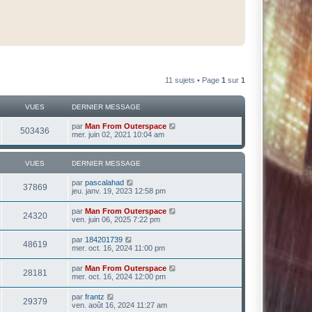
11 sujets • Page
1
sur
1
VUES
DERNIER MESSAGE
par
Man From Outerspace
503436
mer. juin 02, 2021 10:04 am
VUES
DERNIER MESSAGE
par
pascalahad
37869
jeu. janv. 19, 2023 12:58 pm
par
Man From Outerspace
24320
ven. juin 06, 2025 7:22 pm
par
184201739
48619
mer. oct. 16, 2024 11:00 pm
par
Man From Outerspace
28181
mer. oct. 16, 2024 12:00 pm
par
frantz
29379
ven. août 16, 2024 11:27 am