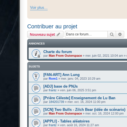
Voir plus...
Contribuer au projet
Recher
Re
Nouveau sujet
ANNONCES
Charte du forum
par
Man From Outerspace
»
mer. juin 02, 2021 10:04 am
» 
SUJETS
[FAN-ART] Ann Lung
par
Rom1
»
mer. janv. 04, 2023 10:29 am
[ADJ] base de PNJs
par
frantz
»
ven. juin 06, 2025 3:51 pm
[Prière Céleste] Enseignement de Lu Ban
par
184201739
»
mer. oct. 16, 2024 11:00 pm
[SCN] Two Bulls - Zilch Bear (idée de scénario)
par
Man From Outerspace
»
mer. oct. 16, 2024 12:00 pm
[APPLI] - Tables aléatoires
par
frantz
»
ven. août 16, 2024 11:27 am