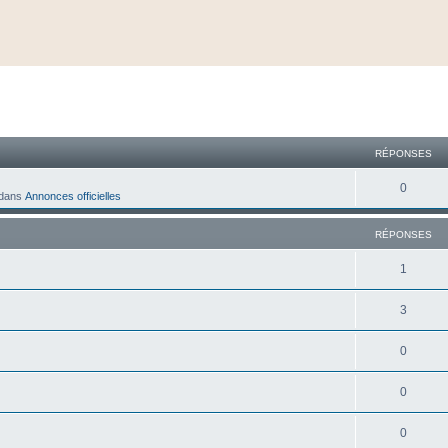
cher
cherche avancée
RÉPONSES
0
dans
Annonces officielles
RÉPONSES
1
3
0
0
0