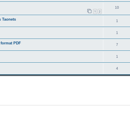
10
1
2
s Taonets
1
1
u format PDF
7
1
4