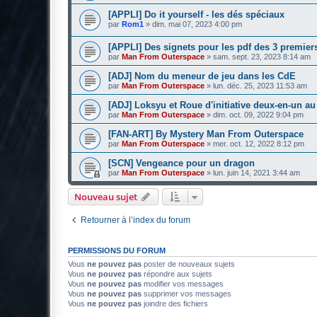
[APPLI] Do it yourself - les dés spéciaux
par
Rom1
»
dim. mai 07, 2023 4:00 pm
[APPLI] Des signets pour les pdf des 3 premier
par
Man From Outerspace
»
sam. sept. 23, 2023 8:14 am
[ADJ] Nom du meneur de jeu dans les CdE
par
Man From Outerspace
»
lun. déc. 25, 2023 11:53 am
[ADJ] Loksyu et Roue d'initiative deux-en-un a
par
Man From Outerspace
»
dim. oct. 09, 2022 9:04 pm
[FAN-ART] By Mystery Man From Outerspace
par
Man From Outerspace
»
mer. oct. 12, 2022 8:12 pm
[SCN] Vengeance pour un dragon
par
Man From Outerspace
»
lun. juin 14, 2021 3:44 am
Nouveau sujet
Retourner à l’index du forum
PERMISSIONS DU FORUM
Vous
ne pouvez pas
poster de nouveaux sujets
Vous
ne pouvez pas
répondre aux sujets
Vous
ne pouvez pas
modifier vos messages
Vous
ne pouvez pas
supprimer vos messages
Vous
ne pouvez pas
joindre des fichiers