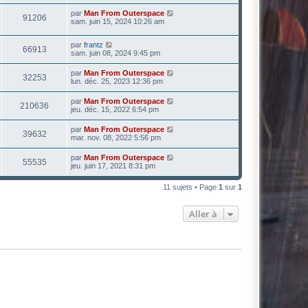
par
Man From Outerspace
91206
sam. juin 15, 2024 10:26 am
par
frantz
66913
sam. juin 08, 2024 9:45 pm
par
Man From Outerspace
32253
lun. déc. 25, 2023 12:36 pm
par
Man From Outerspace
210636
jeu. déc. 15, 2022 6:54 pm
par
Man From Outerspace
39632
mar. nov. 08, 2022 5:56 pm
par
Man From Outerspace
55535
jeu. juin 17, 2021 8:31 pm
11 sujets • Page
1
sur
1
Aller à