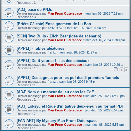
Réponses :
1
[ADJ] base de PNJs
Dernier message par
Man From Outerspace
«
ven. juin 06, 2025 7:22 pm
Réponses :
3
[Prière Céleste] Enseignement de Lu Ban
Dernier message par
184201739
«
mer. oct. 16, 2024 11:00 pm
[SCN] Two Bulls - Zilch Bear (idée de scénario)
Dernier message par
Man From Outerspace
«
mer. oct. 16, 2024 12:00 pm
[APPLI] - Tables aléatoires
Dernier message par
frantz
«
ven. août 16, 2024 11:27 am
[APPLI] Do it yourself - les dés spéciaux
Dernier message par
Man From Outerspace
«
sam. juin 15, 2024 10:26 am
Réponses :
10
1
2
[APPLI] Des signets pour les pdf des 3 premiers Taonets
Dernier message par
frantz
«
sam. juin 08, 2024 9:45 pm
Réponses :
1
[ADJ] Nom du meneur de jeu dans les CdE
Dernier message par
Man From Outerspace
«
lun. déc. 25, 2023 12:36 pm
Réponses :
1
[ADJ] Loksyu et Roue d'initiative deux-en-un au format PDF
Dernier message par
Man From Outerspace
«
jeu. déc. 15, 2022 6:54 pm
Réponses :
7
[FAN-ART] By Mystery Man From Outerspace
Dernier message par
Man From Outerspace
«
mar. nov. 08, 2022 5:56 pm
Réponses :
1