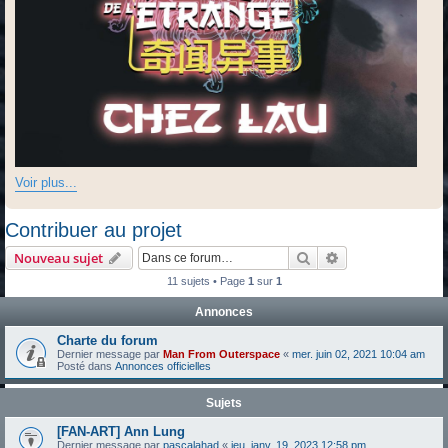
Voir plus...
Contribuer au projet
Rechercher
Recherche avanc
Nouveau sujet
11 sujets • Page
1
sur
1
Annonces
Charte du forum
Dernier message par
Man From Outerspace
«
mer. juin 02, 2021 10:04 am
Posté dans
Annonces officielles
Sujets
[FAN-ART] Ann Lung
Dernier message par
pascalahad
«
jeu. janv. 19, 2023 12:58 pm