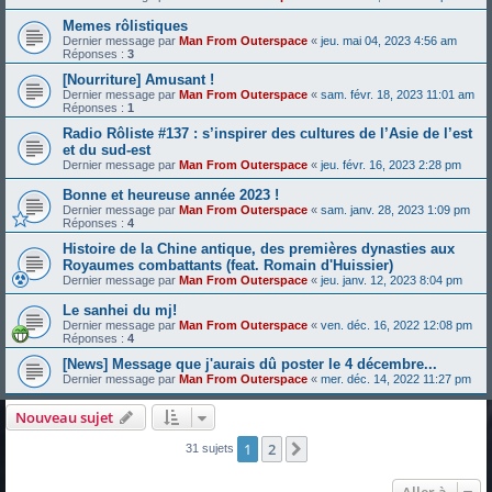
Memes rôlistiques
Dernier message par
Man From Outerspace
«
jeu. mai 04, 2023 4:56 am
Réponses :
3
[Nourriture] Amusant !
Dernier message par
Man From Outerspace
«
sam. févr. 18, 2023 11:01 am
Réponses :
1
Radio Rôliste #137 : s’inspirer des cultures de l’Asie de l’est
et du sud-est
Dernier message par
Man From Outerspace
«
jeu. févr. 16, 2023 2:28 pm
Bonne et heureuse année 2023 !
Dernier message par
Man From Outerspace
«
sam. janv. 28, 2023 1:09 pm
Réponses :
4
Histoire de la Chine antique, des premières dynasties aux
Royaumes combattants (feat. Romain d'Huissier)
Dernier message par
Man From Outerspace
«
jeu. janv. 12, 2023 8:04 pm
Le sanhei du mj!
Dernier message par
Man From Outerspace
«
ven. déc. 16, 2022 12:08 pm
Réponses :
4
[News] Message que j'aurais dû poster le 4 décembre...
Dernier message par
Man From Outerspace
«
mer. déc. 14, 2022 11:27 pm
Nouveau sujet
1
2
Suivante
31 sujets
Aller à