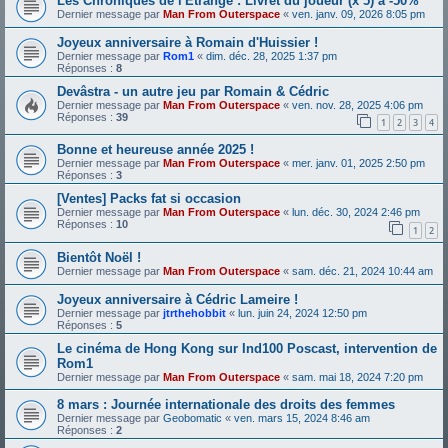
Les Chroniques de l'Etrange : Livret du joueur (x 5) à -50%
Dernier message par
Man From Outerspace
«
ven. janv. 09, 2026 8:05 pm
Joyeux anniversaire à Romain d'Huissier !
Dernier message par
Rom1
«
dim. déc. 28, 2025 1:37 pm
Réponses :
8
Devâstra - un autre jeu par Romain & Cédric
Dernier message par
Man From Outerspace
«
ven. nov. 28, 2025 4:06 pm
Réponses :
39
1
2
3
4
Bonne et heureuse année 2025 !
Dernier message par
Man From Outerspace
«
mer. janv. 01, 2025 2:50 pm
Réponses :
3
[Ventes] Packs fat si occasion
Dernier message par
Man From Outerspace
«
lun. déc. 30, 2024 2:46 pm
Réponses :
10
1
2
Bientôt Noël !
Dernier message par
Man From Outerspace
«
sam. déc. 21, 2024 10:44 am
Joyeux anniversaire à Cédric Lameire !
Dernier message par
jtrthehobbit
«
lun. juin 24, 2024 12:50 pm
Réponses :
5
Le cinéma de Hong Kong sur Ind100 Poscast, intervention de
Rom1
Dernier message par
Man From Outerspace
«
sam. mai 18, 2024 7:20 pm
8 mars : Journée internationale des droits des femmes
Dernier message par
Geobomatic
«
ven. mars 15, 2024 8:46 am
Réponses :
2