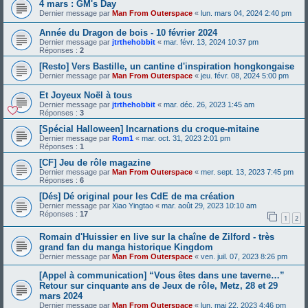
4 mars : GM's Day
Dernier message par
Man From Outerspace
«
lun. mars 04, 2024 2:40 pm
Année du Dragon de bois - 10 février 2024
Dernier message par
jtrthehobbit
«
mar. févr. 13, 2024 10:37 pm
Réponses :
2
[Resto] Vers Bastille, un cantine d'inspiration hongkongaise
Dernier message par
Man From Outerspace
«
jeu. févr. 08, 2024 5:00 pm
Et Joyeux Noël à tous
Dernier message par
jtrthehobbit
«
mar. déc. 26, 2023 1:45 am
Réponses :
3
[Spécial Halloween] Incarnations du croque-mitaine
Dernier message par
Rom1
«
mar. oct. 31, 2023 2:01 pm
Réponses :
1
[CF] Jeu de rôle magazine
Dernier message par
Man From Outerspace
«
mer. sept. 13, 2023 7:45 pm
Réponses :
6
[Dés] Dé original pour les CdE de ma création
Dernier message par
Xiao Yingtao
«
mar. août 29, 2023 10:10 am
Réponses :
17
1
2
Romain d'Huissier en live sur la chaîne de Zilford - très
grand fan du manga historique Kingdom
Dernier message par
Man From Outerspace
«
ven. juil. 07, 2023 8:26 pm
[Appel à communication] “Vous êtes dans une taverne…”
Retour sur cinquante ans de Jeux de rôle, Metz, 28 et 29
mars 2024
Dernier message par
Man From Outerspace
«
lun. mai 22, 2023 4:46 pm