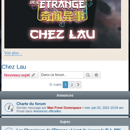
Voir plus...
Chez Lau
Rechercher
Recherche avanc
Nouveau sujet
1
2
Suivante
31 sujets
Annonces
Charte du forum
Dernier message par
Man From Outerspace
«
mer. juin 02, 2021 10:04 am
Posté dans
Annonces officielles
Sujets