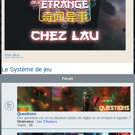
Voir plus...
Le Système de jeu
Forum
Questions
Des questions sur un ou plusieurs points de règles ou un erratum à signaler ?
Modérateur :
Les Z'Auteurs
Sujets :
29