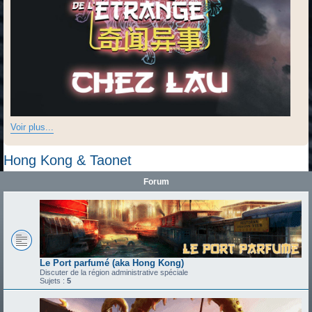
Voir plus...
Hong Kong & Taonet
Forum
Le Port parfumé (aka Hong Kong)
Discuter de la région administrative spéciale
Sujets :
5