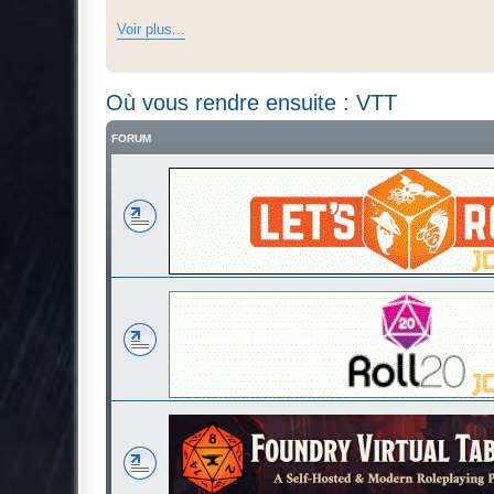
Voir plus...
Où vous rendre ensuite : VTT
FORUM