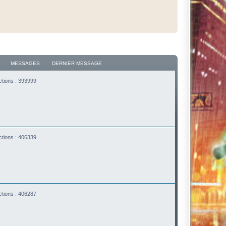
MESSAGES
DERNIER MESSAGE
ctions : 393999
ctions : 406339
ctions : 406287