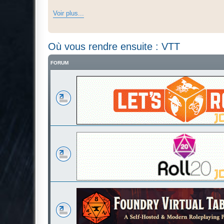
Voir plus...
Où vous rendre ensuite : VTT
FORUM