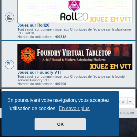
Jouez sur Roll20
Tout savoir sur comment jouer aux Chroniques de l'étrange sur la plateforme
VTT Roll20
Nombre de redirections :
401512
Jouez sur Foundry VTT
Tout savoir sur comment jouer aux Chroniques de l'étrange sur le logiciel
serveur Foundry VTT
Nombre de redirections :
401508
En poursuivant votre navigation, vous acceptez
Aller à
l’utilisation de cookies.
En savoir plus
Index du forum
Heures au format
UTC+02:00
OK
Développé par
phpBB
® Forum Software © phpBB Limited
Traduit par
phpBB-fr.com
Confidentialité
|
Conditions