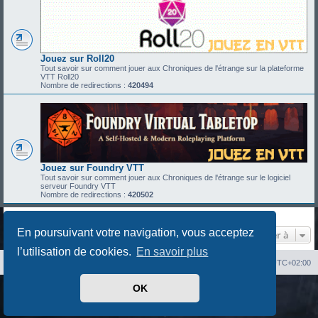
Jouez sur Roll20
Tout savoir sur comment jouer aux Chroniques de l'étrange sur la plateforme
VTT Roll20
Nombre de redirections :
420494
Jouez sur Foundry VTT
Tout savoir sur comment jouer aux Chroniques de l'étrange sur le logiciel
serveur Foundry VTT
Nombre de redirections :
420502
En poursuivant votre navigation, vous acceptez
Aller à
l’utilisation de cookies.
En savoir plus
Index du forum
Heures au format
UTC+02:00
OK
Développé par
phpBB
® Forum Software © phpBB Limited
Traduit par
phpBB-fr.com
Confidentialité
|
Conditions