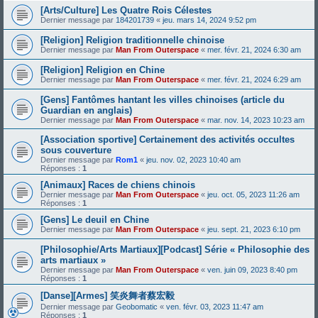
[Arts/Culture] Les Quatre Rois Célestes
Dernier message par
184201739
«
jeu. mars 14, 2024 9:52 pm
[Religion] Religion traditionnelle chinoise
Dernier message par
Man From Outerspace
«
mer. févr. 21, 2024 6:30 am
[Religion] Religion en Chine
Dernier message par
Man From Outerspace
«
mer. févr. 21, 2024 6:29 am
[Gens] Fantômes hantant les villes chinoises (article du
Guardian en anglais)
Dernier message par
Man From Outerspace
«
mar. nov. 14, 2023 10:23 am
[Association sportive] Certainement des activités occultes
sous couverture
Dernier message par
Rom1
«
jeu. nov. 02, 2023 10:40 am
Réponses :
1
[Animaux] Races de chiens chinois
Dernier message par
Man From Outerspace
«
jeu. oct. 05, 2023 11:26 am
Réponses :
1
[Gens] Le deuil en Chine
Dernier message par
Man From Outerspace
«
jeu. sept. 21, 2023 6:10 pm
[Philosophie/Arts Martiaux][Podcast] Série « Philosophie des
arts martiaux »
Dernier message par
Man From Outerspace
«
ven. juin 09, 2023 8:40 pm
Réponses :
1
[Danse][Armes] 笑炎舞者蔡宏毅
Dernier message par
Geobomatic
«
ven. févr. 03, 2023 11:47 am
Réponses :
1