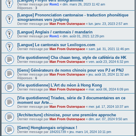
[Langue] Pinyin vers sinogrammes
Dernier message par
Rom1
«
dim. mars 26, 2023 11:42 am
Réponses :
3
[Langue] Prononciation cantonaise - traduction phonétique
sinogrammes vers jyutping
Dernier message par
Man From Outerspace
«
lun. janv. 23, 2023 2:57 am
[Langue] Anglais / cantonais / mandarin
Dernier message par
Rom1
«
dim. août 01, 2021 12:29 pm
[Langue] Le cantonais sur Lexilogos.com
Dernier message par
Man From Outerspace
«
sam. juil. 31, 2021 11:46 pm
[Vie quotidienne] Cha chaan teng, style de cafétéria de HK
Dernier message par
Man From Outerspace
«
ven. août 23, 2024 6:32 pm
[Gens] Générateurs de noms chinois pour vos PJ et PNJ
Dernier message par
Man From Outerspace
«
jeu. août 15, 2024 11:32 am
Réponses :
6
[Vie quotidienne] L'Art du néon à Hong Kong
Dernier message par
Man From Outerspace
«
mar. août 06, 2024 6:09 pm
[Vie quotidienne] Triades, série de 3 documentaires en ce
moment sur Arte…
Dernier message par
Man From Outerspace
«
mer. juil. 17, 2024 10:37 am
[Architecture] chinoise, pour une première approche
Dernier message par
Man From Outerspace
«
dim. avr. 07, 2024 9:50 am
[Gens] Hongkongais originaux !
Dernier message par
184201739
«
jeu. mars 14, 2024 10:11 pm