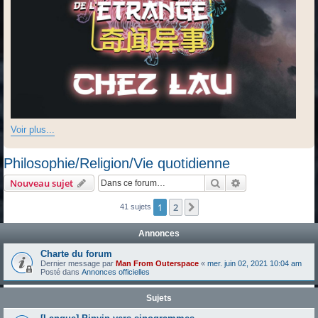
Voir plus...
Philosophie/Religion/Vie quotidienne
Rechercher
Recherche avanc
Nouveau sujet
1
2
Suivante
41 sujets
Annonces
Charte du forum
Dernier message par
Man From Outerspace
«
mer. juin 02, 2021 10:04 am
Posté dans
Annonces officielles
Sujets