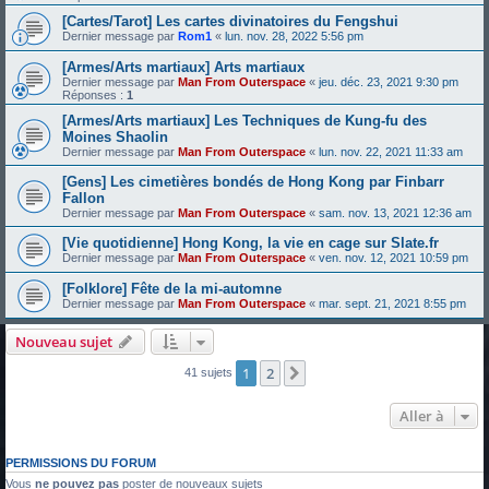
[Cartes/Tarot] Les cartes divinatoires du Fengshui
Dernier message par
Rom1
«
lun. nov. 28, 2022 5:56 pm
[Armes/Arts martiaux] Arts martiaux
Dernier message par
Man From Outerspace
«
jeu. déc. 23, 2021 9:30 pm
Réponses :
1
[Armes/Arts martiaux] Les Techniques de Kung-fu des
Moines Shaolin
Dernier message par
Man From Outerspace
«
lun. nov. 22, 2021 11:33 am
[Gens] Les cimetières bondés de Hong Kong par Finbarr
Fallon
Dernier message par
Man From Outerspace
«
sam. nov. 13, 2021 12:36 am
[Vie quotidienne] Hong Kong, la vie en cage sur Slate.fr
Dernier message par
Man From Outerspace
«
ven. nov. 12, 2021 10:59 pm
[Folklore] Fête de la mi-automne
Dernier message par
Man From Outerspace
«
mar. sept. 21, 2021 8:55 pm
Nouveau sujet
1
2
Suivante
41 sujets
Aller à
PERMISSIONS DU FORUM
Vous
ne pouvez pas
poster de nouveaux sujets