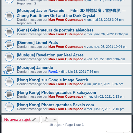
Réponses :
2
[Musique] Javier Navarete — Film 3D 钟馗伏魔：雪妖魔灵 —
Zhong Kui: Snow Girl and the Dark Crystal
Dernier message par
Man From Outerspace
«
lun. mai 23, 2022 3:06 pm
Réponses :
1
[Gens] Générateurs de portraits aléatoires
Dernier message par
Man From Outerspace
«
mer. janv. 26, 2022 12:02 pm
[Démons] Lionel Prats
Dernier message par
Man From Outerspace
«
ven. nov. 05, 2021 10:04 pm
[Musique] Revelation par Neal Acree
Dernier message par
Man From Outerspace
«
ven. oct. 22, 2021 9:04 am
[Musique] Jamendo
Dernier message par
Rom1
«
dim. juin 13, 2021 7:36 pm
[Hong Kong] sur Google Image Search
Dernier message par
Man From Outerspace
«
lun. juin 07, 2021 3:26 pm
[Hong Kong] Photos gratuites Pixabay.com
Dernier message par
Man From Outerspace
«
mer. juin 02, 2021 2:13 pm
[Hong Kong] Photos gratuites Pexels.com
Dernier message par
Man From Outerspace
«
mer. juin 02, 2021 2:10 pm
Nouveau sujet
19 sujets • Page
1
sur
1