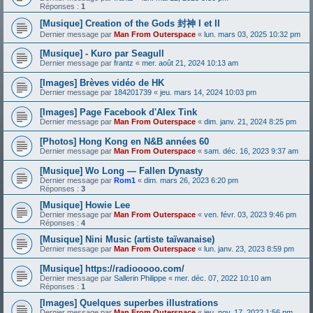
Réponses :
1
[Musique] Creation of the Gods 封神 I et II
Dernier message par
Man From Outerspace
«
lun. mars 03, 2025 10:32 pm
[Musique] - Kuro par Seagull
Dernier message par
frantz
«
mer. août 21, 2024 10:13 am
[Images] Brèves vidéo de HK
Dernier message par
184201739
«
jeu. mars 14, 2024 10:03 pm
[Images] Page Facebook d'Alex Tink
Dernier message par
Man From Outerspace
«
dim. janv. 21, 2024 8:25 pm
[Photos] Hong Kong en N&B années 60
Dernier message par
Man From Outerspace
«
sam. déc. 16, 2023 9:37 am
[Musique] Wo Long — Fallen Dynasty
Dernier message par
Rom1
«
dim. mars 26, 2023 6:20 pm
Réponses :
3
[Musique] Howie Lee
Dernier message par
Man From Outerspace
«
ven. févr. 03, 2023 9:46 pm
Réponses :
4
[Musique] Nini Music (artiste taïwanaise)
Dernier message par
Man From Outerspace
«
lun. janv. 23, 2023 8:59 pm
[Musique] https://radiooooo.com/
Dernier message par
Sallerin Philippe
«
mer. déc. 07, 2022 10:10 am
Réponses :
1
[Images] Quelques superbes illustrations
Dernier message par
Man From Outerspace
«
jeu. nov. 17, 2022 1:56 pm