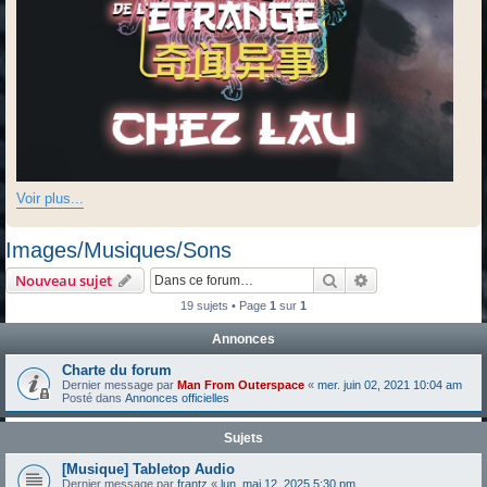
Voir plus...
Images/Musiques/Sons
Rechercher
Recherche avanc
Nouveau sujet
19 sujets • Page
1
sur
1
Annonces
Charte du forum
Dernier message par
Man From Outerspace
«
mer. juin 02, 2021 10:04 am
Posté dans
Annonces officielles
Sujets
[Musique] Tabletop Audio
Dernier message par
frantz
«
lun. mai 12, 2025 5:30 pm