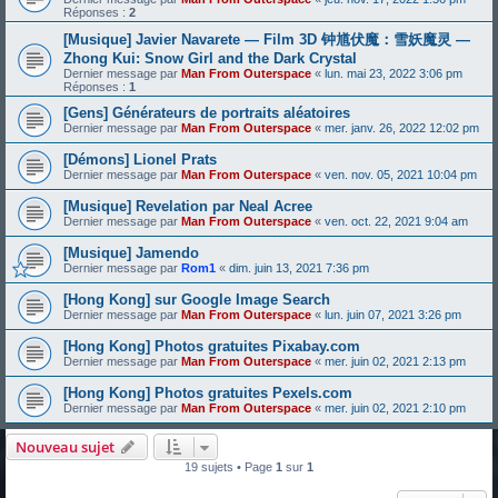
Réponses :
2
[Musique] Javier Navarete — Film 3D 钟馗伏魔：雪妖魔灵 —
Zhong Kui: Snow Girl and the Dark Crystal
Dernier message par
Man From Outerspace
«
lun. mai 23, 2022 3:06 pm
Réponses :
1
[Gens] Générateurs de portraits aléatoires
Dernier message par
Man From Outerspace
«
mer. janv. 26, 2022 12:02 pm
[Démons] Lionel Prats
Dernier message par
Man From Outerspace
«
ven. nov. 05, 2021 10:04 pm
[Musique] Revelation par Neal Acree
Dernier message par
Man From Outerspace
«
ven. oct. 22, 2021 9:04 am
[Musique] Jamendo
Dernier message par
Rom1
«
dim. juin 13, 2021 7:36 pm
[Hong Kong] sur Google Image Search
Dernier message par
Man From Outerspace
«
lun. juin 07, 2021 3:26 pm
[Hong Kong] Photos gratuites Pixabay.com
Dernier message par
Man From Outerspace
«
mer. juin 02, 2021 2:13 pm
[Hong Kong] Photos gratuites Pexels.com
Dernier message par
Man From Outerspace
«
mer. juin 02, 2021 2:10 pm
Nouveau sujet
19 sujets • Page
1
sur
1