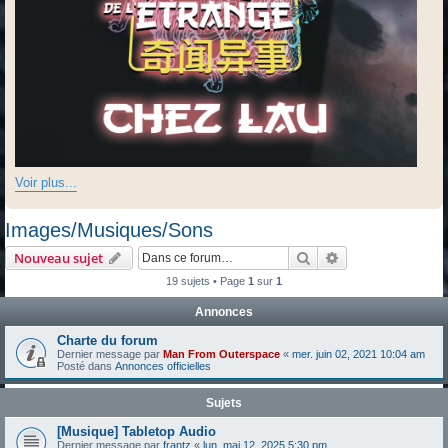
Voir plus...
Images/Musiques/Sons
Rechercher
Recherche avanc
Nouveau sujet
19 sujets • Page
1
sur
1
Annonces
Charte du forum
Dernier message par
Man From Outerspace
«
mer. juin 02, 2021 10:04 am
Posté dans
Annonces officielles
Sujets
[Musique] Tabletop Audio
Dernier message par
frantz
«
lun. mai 12, 2025 5:30 pm