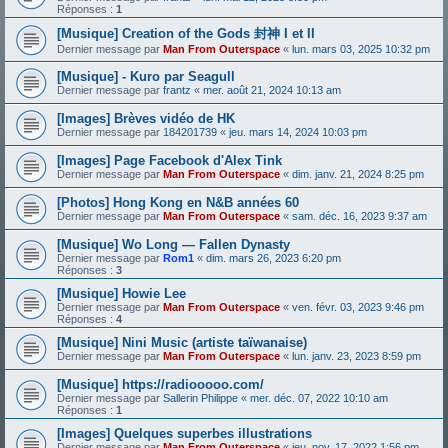
Réponses :
1
[Musique] Creation of the Gods 封神 I et II
Dernier message par
Man From Outerspace
«
lun. mars 03, 2025 10:32 pm
[Musique] - Kuro par Seagull
Dernier message par
frantz
«
mer. août 21, 2024 10:13 am
[Images] Brèves vidéo de HK
Dernier message par
184201739
«
jeu. mars 14, 2024 10:03 pm
[Images] Page Facebook d'Alex Tink
Dernier message par
Man From Outerspace
«
dim. janv. 21, 2024 8:25 pm
[Photos] Hong Kong en N&B années 60
Dernier message par
Man From Outerspace
«
sam. déc. 16, 2023 9:37 am
[Musique] Wo Long — Fallen Dynasty
Dernier message par
Rom1
«
dim. mars 26, 2023 6:20 pm
Réponses :
3
[Musique] Howie Lee
Dernier message par
Man From Outerspace
«
ven. févr. 03, 2023 9:46 pm
Réponses :
4
[Musique] Nini Music (artiste taïwanaise)
Dernier message par
Man From Outerspace
«
lun. janv. 23, 2023 8:59 pm
[Musique] https://radiooooo.com/
Dernier message par
Sallerin Philippe
«
mer. déc. 07, 2022 10:10 am
Réponses :
1
[Images] Quelques superbes illustrations
Dernier message par
Man From Outerspace
«
jeu. nov. 17, 2022 1:56 pm