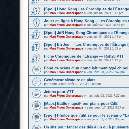
[Spoil] Hong Kong Les Chroniques de l'Étrange
par
Man From Outerspace
»
ven. juin 04, 2021 1:42 pm
Jouer en ligne à Hong Kong – Les Chroniques d
par
Man From Outerspace
»
lun. août 02, 2021 10:39 pm
[Spoil] JdR Hong Kong Chroniques de l'Étrang
par
Man From Outerspace
»
ven. juin 04, 2021 1:44 pm
[Spoil] En Jeu — Les Chroniques de l'Étrange
par
Man From Outerspace
»
ven. juin 04, 2021 1:39 pm
Fiche Chroniques de l'Étrange — Roll20 VTT
par
Man From Outerspace
»
ven. juin 04, 2021 1:43 pm
Fond de scène d'un grand bâtiment typé chinoi
par
Man From Outerspace
»
ven. févr. 20, 2026 2:47 pm
Générateur aléatoire de plats
par
frantz
»
mar. août 22, 2023 12:09 pm
Jetons pour VTT
par
Man From Outerspace
»
mar. août 03, 2021 7:27 pm
[Maps] Battle maps/Floor plans pour CdE
par
Man From Outerspace
»
sam. sept. 17, 2022 3:27 am
[Spoil] Photos que j'utilise pour le scénario 
par
Man From Outerspace
»
lun. janv. 31, 2022 9:35 pm
Un site pour lancer des dés à un ou à plusieurs