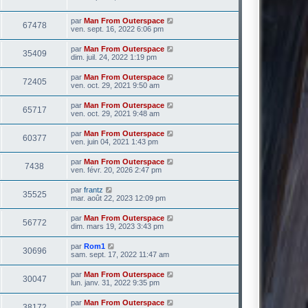
par
Man From Outerspace
67478
ven. sept. 16, 2022 6:06 pm
par
Man From Outerspace
35409
dim. juil. 24, 2022 1:19 pm
par
Man From Outerspace
72405
ven. oct. 29, 2021 9:50 am
par
Man From Outerspace
65717
ven. oct. 29, 2021 9:48 am
par
Man From Outerspace
60377
ven. juin 04, 2021 1:43 pm
par
Man From Outerspace
7438
ven. févr. 20, 2026 2:47 pm
par
frantz
35525
mar. août 22, 2023 12:09 pm
par
Man From Outerspace
56772
dim. mars 19, 2023 3:43 pm
par
Rom1
30696
sam. sept. 17, 2022 11:47 am
par
Man From Outerspace
30047
lun. janv. 31, 2022 9:35 pm
par
Man From Outerspace
38172