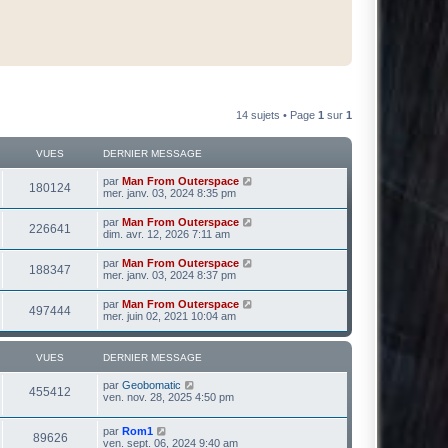
14 sujets • Page
1
sur
1
VUES
DERNIER MESSAGE
par
Man From Outerspace
180124
mer. janv. 03, 2024 8:35 pm
par
Man From Outerspace
226641
dim. avr. 12, 2026 7:11 am
par
Man From Outerspace
188347
mer. janv. 03, 2024 8:37 pm
par
Man From Outerspace
497444
mer. juin 02, 2021 10:04 am
VUES
DERNIER MESSAGE
par
Geobomatic
455412
ven. nov. 28, 2025 4:50 pm
par
Rom1
89626
ven. sept. 06, 2024 9:40 am