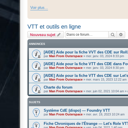
Voir plus...
VTT et outils en ligne
Recher
Re
Nouveau sujet
ANNONCES
[AIDE] Aide pour la fiche VVT des CDE sur Rol
par
Man From Outerspace
»
mer. janv. 03, 2024 8:33 pm
[AIDE] Aide pour la fiche VTT des CDE dans F
par
Man From Outerspace
»
mer. janv. 03, 2024 8:30 pm
[AIDE] Aide pour la fiche VTT des CDE sur Let'
par
Man From Outerspace
»
mer. mars 15, 2023 12:22 am
Charte du forum
par
Man From Outerspace
»
mer. juin 02, 2021 10:04 am
» 
SUJETS
Système CdE (dispo) — Foundry VTT
par
Man From Outerspace
»
mer. avr. 19, 2023 10:24 am
Fiche Chroniques de l'Étrange — Let's Role VT
par
Man From Outerspace
»
ven. juin 04, 2021 1:40 pm