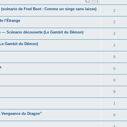
1
2
 (scénario de Fred Boot : Comme un singe sans laisse)
2
e l’Étrange
2
e — Scénario découverte (Le Gambit du Démon)
2
 (Le Gambit du Démon)
2
0
s
0
0
9
1
“La Vengeance du Dragon”
0
3