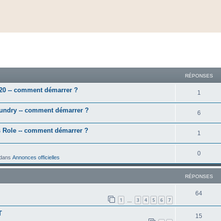
cher
cherche avancée
RÉPONSES
l20 -- comment démarrer ?
1
oundry -- comment démarrer ?
6
s Role -- comment démarrer ?
1
0
dans
Annonces officielles
RÉPONSES
64
1
3
4
5
6
7
…
T
15