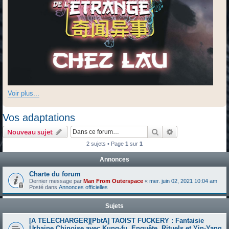
Voir plus...
Vos adaptations
Rechercher
Recherche avanc
Nouveau sujet
2 sujets • Page
1
sur
1
Annonces
Charte du forum
Dernier message par
Man From Outerspace
«
mer. juin 02, 2021 10:04 am
Posté dans
Annonces officielles
Sujets
[A TELECHARGER][PbtA] TAOIST FUCKERY : Fantaisie
Urbaine Chinoise avec Kung‐fu, Enquête, Rituels et Yin‐Yang