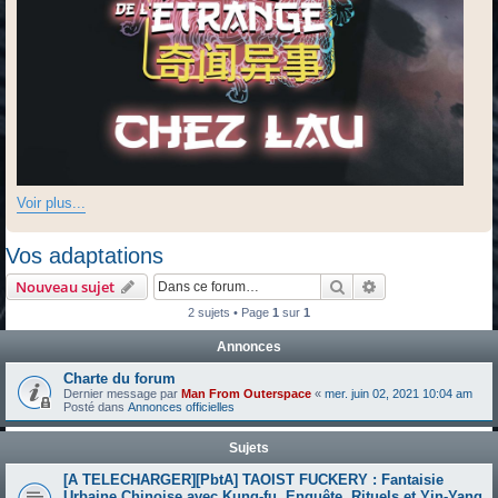
Voir plus...
Vos adaptations
Rechercher
Recherche avanc
Nouveau sujet
2 sujets • Page
1
sur
1
Annonces
Charte du forum
Dernier message par
Man From Outerspace
«
mer. juin 02, 2021 10:04 am
Posté dans
Annonces officielles
Sujets
[A TELECHARGER][PbtA] TAOIST FUCKERY : Fantaisie
Urbaine Chinoise avec Kung‐fu, Enquête, Rituels et Yin‐Yang