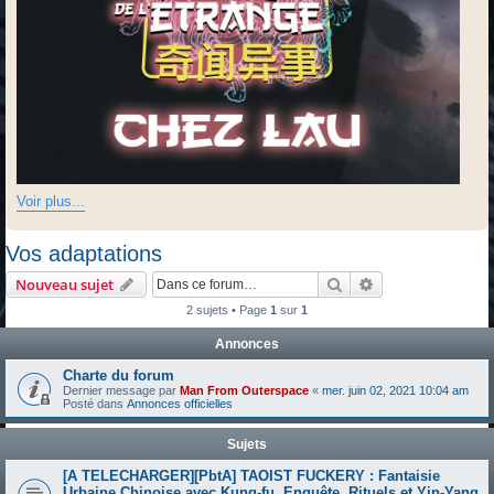
Voir plus...
Vos adaptations
Rechercher
Recherche avanc
Nouveau sujet
2 sujets • Page
1
sur
1
Annonces
Charte du forum
Dernier message par
Man From Outerspace
«
mer. juin 02, 2021 10:04 am
Posté dans
Annonces officielles
Sujets
[A TELECHARGER][PbtA] TAOIST FUCKERY : Fantaisie
Urbaine Chinoise avec Kung‐fu, Enquête, Rituels et Yin‐Yang