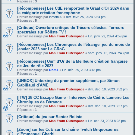
Réponses :
3
[Récompenses] Les CdE remportent le Graal d'Or 2024 dans
la catégorie création francophone
Dernier message par
lameth02
«
dim. févr. 25, 2024 6:54 pm
Réponses :
5
[Critique] Ouverture critique de Trésors célestes, Terreurs
spectrales sur Rôliste TV !
Dernier message par
Man From Outerspace
«
lun. janv. 22, 2024 4:59 pm
[Récompenses] Les Chroniques de l'étrange, jeu du mois de
janvier 2023 sur Le GRoG
Dernier message par
Man From Outerspace
«
sam. janv. 13, 2024 7:43 pm
[Récompenses] Unif' d'Or de la Meilleure création française
de Jeu de rôle 2023
Dernier message par
Rom1
«
lun. déc. 25, 2023 3:48 pm
Réponses :
1
[UNBOX] Unboxing du premier supplément, par Simon
Gabillaud d'AME
Dernier message par
Man From Outerspace
«
dim. déc. 10, 2023 3:52 pm
[ITW] 38 CC Escape Game - Interview de Cédric Lameire Les
Chroniques de l'étrange
Dernier message par
Man From Outerspace
«
dim. déc. 10, 2023 3:37 pm
Réponses :
1
[Critique] du jeu sur Senior Roliste
Dernier message par
Man From Outerspace
«
lun. oct. 23, 2023 8:28 pm
[Zoom] sur les CdE sur la chaîne Twitch Briquosaurus
d'Emmanuel Gharbi