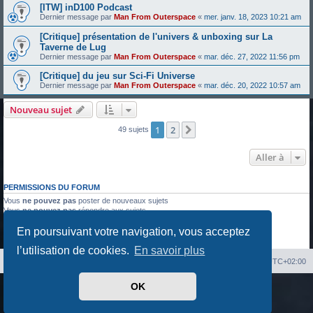
[ITW] inD100 Podcast
Dernier message par
Man From Outerspace
«
mer. janv. 18, 2023 10:21 am
[Critique] présentation de l'univers & unboxing sur La
Taverne de Lug
Dernier message par
Man From Outerspace
«
mar. déc. 27, 2022 11:56 pm
[Critique] du jeu sur Sci-Fi Universe
Dernier message par
Man From Outerspace
«
mar. déc. 20, 2022 10:57 am
Nouveau sujet
1
2
Suivante
49 sujets
Aller à
PERMISSIONS DU FORUM
Vous
ne pouvez pas
poster de nouveaux sujets
Vous
ne pouvez pas
répondre aux sujets
Vous
ne pouvez pas
modifier vos messages
En poursuivant votre navigation, vous acceptez
Vous
ne pouvez pas
supprimer vos messages
Vous
ne pouvez pas
joindre des fichiers
l’utilisation de cookies.
En savoir plus
Index du forum
Heures au format
UTC+02:00
OK
Développé par
phpBB
® Forum Software © phpBB Limited
Traduit par
phpBB-fr.com
Confidentialité
|
Conditions