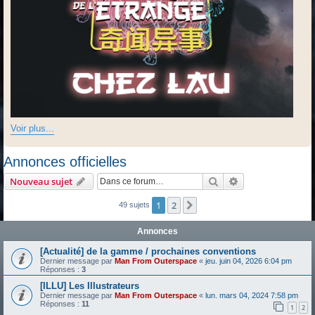
Voir plus...
Annonces officielles
Rechercher
Recherche avanc
Nouveau sujet
1
2
Suivante
49 sujets
Annonces
[Actualité] de la gamme / prochaines conventions
Dernier message par
Man From Outerspace
«
jeu. juin 04, 2026 6:04 pm
Réponses :
3
[ILLU] Les Illustrateurs
Dernier message par
Man From Outerspace
«
lun. mars 04, 2024 7:58 pm
Réponses :
11
1
2