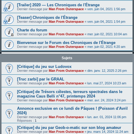
[Trailer] 2020 — Les Chroniques de l'Étrange
Dernier message par
Man From Outerspace
«
ven. juin 04, 2021 1:56 pm
[Teaser] Chroniques de l'Étrange
Dernier message par
Man From Outerspace
«
ven. juin 04, 2021 1:54 pm
Charte du forum
Dernier message par
Man From Outerspace
«
mer. juin 02, 2021 10:04 am
Bienvenue sur le Forum des Chroniques de l'Étrange
Dernier message par
Man From Outerspace
«
mer. juin 02, 2021 4:20 am
Sujets
[Critique] du jeu sur Ludovox
Dernier message par
Man From Outerspace
«
dim. janv. 12, 2025 2:26 pm
[Truc zarbi] par le GRAAL
Dernier message par
Man From Outerspace
«
lun. mai 27, 2024 10:23 am
[Critique] de Trésors célestes, terreurs spectrales dans le
magazine Caus Belli n°47, printemps 2024
Dernier message par
Man From Outerspace
«
mer. avr. 24, 2024 3:24 pm
Annonce exclusive en ce lundi de Pâques ! (Poisson d'Avril
2024)
Dernier message par
Man From Outerspace
«
lun. avr. 01, 2024 11:06 pm
Réponses :
1
[Critique] du jeu par Geob-o-matic sur son blog amateur
Dernier message par
Man From Outerspace
«
jeu. mars 14, 2024 11:24 am