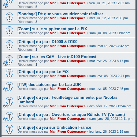
Dernier message par
Man From Outerspace
«
ven. juil. 21, 2023 12:02 am
Réponses :
5
[Sondage] Dé que vous voudriez voir réaliser…
Dernier message par
Man From Outerspace
«
mer. juil. 12, 2023 2:00 pm
Réponses :
3
[Zoom] sur le supplément par Le FiX
Dernier message par
Man From Outerspace
«
sam. juil. 08, 2023 11:02 am
[Critique] du jeu : D1000 & D100
Dernier message par
Man From Outerspace
«
sam. mai 13, 2023 4:42 pm
Réponses :
1
[Zoom] sur les CdE : Live inD100 Podcast
Dernier message par
Man From Outerspace
«
mar. avr. 25, 2023 8:17 pm
Réponses :
1
[Critique] du jeu par Le FiX
Dernier message par
Man From Outerspace
«
sam. avr. 08, 2023 2:41 pm
[ITW] des auteurs par Le Lab JDR
Dernier message par
Man From Outerspace
«
mer. avr. 05, 2023 7:45 pm
[Critique] du jeu : Feuilletage commenté, par Nicolas
Lamberti
Dernier message par
Man From Outerspace
«
dim. févr. 12, 2023 12:44 pm
[Critique] du jeu : Ouverture critique Rôliste TV (Vincent)
Dernier message par
Man From Outerspace
«
sam. janv. 28, 2023 12:11 pm
[Critique] du jeu sur Unification France
Dernier message par
Man From Outerspace
«
jeu. janv. 26, 2023 1:15 pm