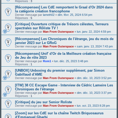
Réponses :
3
[Récompenses] Les CdE remportent le Graal d'Or 2024 dans
la catégorie création francophone
Dernier message par
lameth02
«
dim. févr. 25, 2024 6:54 pm
Réponses :
5
[Critique] Ouverture critique de Trésors célestes, Terreurs
spectrales sur Rôliste TV !
Dernier message par
Man From Outerspace
«
lun. janv. 22, 2024 4:59 pm
[Récompenses] Les Chroniques de l'étrange, jeu du mois de
janvier 2023 sur Le GRoG
Dernier message par
Man From Outerspace
«
sam. janv. 13, 2024 7:43 pm
[Récompenses] Unif' d'Or de la Meilleure création française
de Jeu de rôle 2023
Dernier message par
Rom1
«
lun. déc. 25, 2023 3:48 pm
Réponses :
1
[UNBOX] Unboxing du premier supplément, par Simon
Gabillaud d'AME
Dernier message par
Man From Outerspace
«
dim. déc. 10, 2023 3:52 pm
[ITW] 38 CC Escape Game - Interview de Cédric Lameire Les
Chroniques de l'étrange
Dernier message par
Man From Outerspace
«
dim. déc. 10, 2023 3:37 pm
Réponses :
1
[Critique] du jeu sur Senior Roliste
Dernier message par
Man From Outerspace
«
lun. oct. 23, 2023 8:28 pm
[Zoom] sur les CdE sur la chaîne Twitch Briquosaurus
d'Emmanuel Gharbi