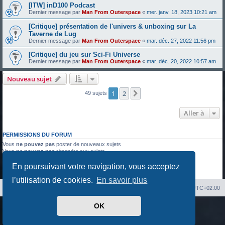
[ITW] inD100 Podcast
Dernier message par
Man From Outerspace
«
mer. janv. 18, 2023 10:21 am
[Critique] présentation de l'univers & unboxing sur La
Taverne de Lug
Dernier message par
Man From Outerspace
«
mar. déc. 27, 2022 11:56 pm
[Critique] du jeu sur Sci-Fi Universe
Dernier message par
Man From Outerspace
«
mar. déc. 20, 2022 10:57 am
Nouveau sujet
1
2
Suivante
49 sujets
Aller à
PERMISSIONS DU FORUM
Vous
ne pouvez pas
poster de nouveaux sujets
Vous
ne pouvez pas
répondre aux sujets
Vous
ne pouvez pas
modifier vos messages
En poursuivant votre navigation, vous acceptez
Vous
ne pouvez pas
supprimer vos messages
Vous
ne pouvez pas
joindre des fichiers
l’utilisation de cookies.
En savoir plus
Index du forum
Heures au format
UTC+02:00
OK
Développé par
phpBB
® Forum Software © phpBB Limited
Traduit par
phpBB-fr.com
Confidentialité
|
Conditions