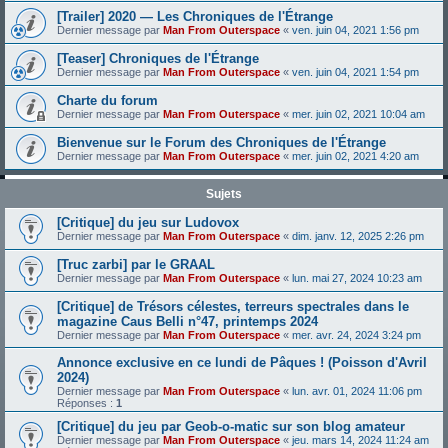
[Trailer] 2020 — Les Chroniques de l'Étrange
Dernier message par
Man From Outerspace
«
ven. juin 04, 2021 1:56 pm
[Teaser] Chroniques de l'Étrange
Dernier message par
Man From Outerspace
«
ven. juin 04, 2021 1:54 pm
Charte du forum
Dernier message par
Man From Outerspace
«
mer. juin 02, 2021 10:04 am
Bienvenue sur le Forum des Chroniques de l'Étrange
Dernier message par
Man From Outerspace
«
mer. juin 02, 2021 4:20 am
Sujets
[Critique] du jeu sur Ludovox
Dernier message par
Man From Outerspace
«
dim. janv. 12, 2025 2:26 pm
[Truc zarbi] par le GRAAL
Dernier message par
Man From Outerspace
«
lun. mai 27, 2024 10:23 am
[Critique] de Trésors célestes, terreurs spectrales dans le
magazine Caus Belli n°47, printemps 2024
Dernier message par
Man From Outerspace
«
mer. avr. 24, 2024 3:24 pm
Annonce exclusive en ce lundi de Pâques ! (Poisson d'Avril
2024)
Dernier message par
Man From Outerspace
«
lun. avr. 01, 2024 11:06 pm
Réponses :
1
[Critique] du jeu par Geob-o-matic sur son blog amateur
Dernier message par
Man From Outerspace
«
jeu. mars 14, 2024 11:24 am