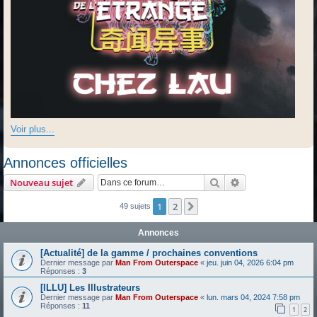
Voir plus...
Annonces officielles
Rechercher
Recherche avanc
Nouveau sujet
1
2
Suivante
49 sujets
Annonces
[Actualité] de la gamme / prochaines conventions
Dernier message par
Man From Outerspace
«
jeu. juin 04, 2026 6:04 pm
Réponses :
3
[ILLU] Les Illustrateurs
Dernier message par
Man From Outerspace
«
lun. mars 04, 2024 7:58 pm
Réponses :
11
1
2