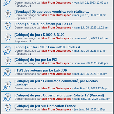
Dernier message par
Man From Outerspace
«
ven. juil. 21, 2023 12:02 am
Réponses :
5
[Sondage] Dé que vous voudriez voir réaliser…
Dernier message par
Man From Outerspace
«
mer. juil. 12, 2023 2:00 pm
Réponses :
3
[Zoom] sur le supplément par Le FiX
Dernier message par
Man From Outerspace
«
sam. juil. 08, 2023 11:02 am
[Critique] du jeu : D1000 & D100
Dernier message par
Man From Outerspace
«
sam. mai 13, 2023 4:42 pm
Réponses :
1
[Zoom] sur les CdE : Live inD100 Podcast
Dernier message par
Man From Outerspace
«
mar. avr. 25, 2023 8:17 pm
Réponses :
1
[Critique] du jeu par Le FiX
Dernier message par
Man From Outerspace
«
sam. avr. 08, 2023 2:41 pm
[ITW] des auteurs par Le Lab JDR
Dernier message par
Man From Outerspace
«
mer. avr. 05, 2023 7:45 pm
[Critique] du jeu : Feuilletage commenté, par Nicolas
Lamberti
Dernier message par
Man From Outerspace
«
dim. févr. 12, 2023 12:44 pm
[Critique] du jeu : Ouverture critique Rôliste TV (Vincent)
Dernier message par
Man From Outerspace
«
sam. janv. 28, 2023 12:11 pm
[Critique] du jeu sur Unification France
Dernier message par
Man From Outerspace
«
jeu. janv. 26, 2023 1:15 pm