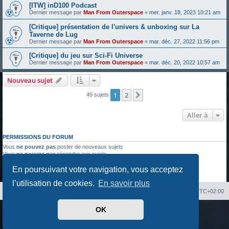
[ITW] inD100 Podcast
Dernier message par
Man From Outerspace
«
mer. janv. 18, 2023 10:21 am
[Critique] présentation de l'univers & unboxing sur La
Taverne de Lug
Dernier message par
Man From Outerspace
«
mar. déc. 27, 2022 11:56 pm
[Critique] du jeu sur Sci-Fi Universe
Dernier message par
Man From Outerspace
«
mar. déc. 20, 2022 10:57 am
Nouveau sujet
1
2
Suivante
49 sujets
Aller à
PERMISSIONS DU FORUM
Vous
ne pouvez pas
poster de nouveaux sujets
Vous
ne pouvez pas
répondre aux sujets
Vous
ne pouvez pas
modifier vos messages
En poursuivant votre navigation, vous acceptez
Vous
ne pouvez pas
supprimer vos messages
Vous
ne pouvez pas
joindre des fichiers
l’utilisation de cookies.
En savoir plus
Index du forum
Heures au format
UTC+02:00
OK
Développé par
phpBB
® Forum Software © phpBB Limited
Traduit par
phpBB-fr.com
Confidentialité
|
Conditions