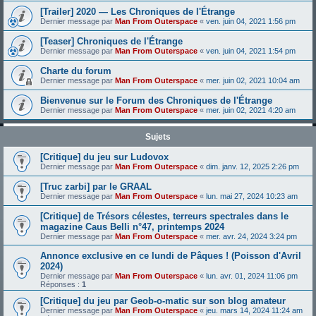
[Trailer] 2020 — Les Chroniques de l'Étrange
Dernier message par
Man From Outerspace
«
ven. juin 04, 2021 1:56 pm
[Teaser] Chroniques de l'Étrange
Dernier message par
Man From Outerspace
«
ven. juin 04, 2021 1:54 pm
Charte du forum
Dernier message par
Man From Outerspace
«
mer. juin 02, 2021 10:04 am
Bienvenue sur le Forum des Chroniques de l'Étrange
Dernier message par
Man From Outerspace
«
mer. juin 02, 2021 4:20 am
Sujets
[Critique] du jeu sur Ludovox
Dernier message par
Man From Outerspace
«
dim. janv. 12, 2025 2:26 pm
[Truc zarbi] par le GRAAL
Dernier message par
Man From Outerspace
«
lun. mai 27, 2024 10:23 am
[Critique] de Trésors célestes, terreurs spectrales dans le
magazine Caus Belli n°47, printemps 2024
Dernier message par
Man From Outerspace
«
mer. avr. 24, 2024 3:24 pm
Annonce exclusive en ce lundi de Pâques ! (Poisson d'Avril
2024)
Dernier message par
Man From Outerspace
«
lun. avr. 01, 2024 11:06 pm
Réponses :
1
[Critique] du jeu par Geob-o-matic sur son blog amateur
Dernier message par
Man From Outerspace
«
jeu. mars 14, 2024 11:24 am