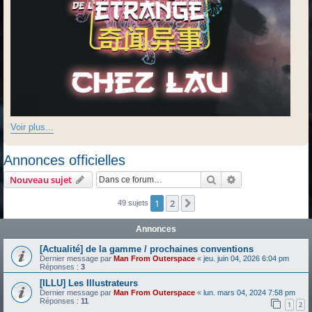
Voir plus...
Annonces officielles
Rechercher
Recherche avanc
Nouveau sujet
1
2
Suivante
49 sujets
Annonces
[Actualité] de la gamme / prochaines conventions
Dernier message par
Man From Outerspace
«
jeu. juin 04, 2026 6:04 pm
Réponses :
3
[ILLU] Les Illustrateurs
Dernier message par
Man From Outerspace
«
lun. mars 04, 2024 7:58 pm
Réponses :
11
1
2