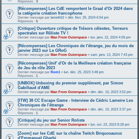
Réponses :
3
[Récompenses] Les CdE remportent le Graal d'Or 2024 dans
la catégorie création francophone
Dernier message par
lameth02
«
dim. févr. 25, 2024 6:54 pm
Réponses :
5
[Critique] Ouverture critique de Trésors célestes, Terreurs
spectrales sur Rôliste TV !
Dernier message par
Man From Outerspace
«
lun. janv. 22, 2024 4:59 pm
[Récompenses] Les Chroniques de l'étrange, jeu du mois de
janvier 2023 sur Le GRoG
Dernier message par
Man From Outerspace
«
sam. janv. 13, 2024 7:43 pm
[Récompenses] Unif' d'Or de la Meilleure création française
de Jeu de rôle 2023
Dernier message par
Rom1
«
lun. déc. 25, 2023 3:48 pm
Réponses :
1
[UNBOX] Unboxing du premier supplément, par Simon
Gabillaud d'AME
Dernier message par
Man From Outerspace
«
dim. déc. 10, 2023 3:52 pm
[ITW] 38 CC Escape Game - Interview de Cédric Lameire Les
Chroniques de l'étrange
Dernier message par
Man From Outerspace
«
dim. déc. 10, 2023 3:37 pm
Réponses :
1
[Critique] du jeu sur Senior Roliste
Dernier message par
Man From Outerspace
«
lun. oct. 23, 2023 8:28 pm
[Zoom] sur les CdE sur la chaîne Twitch Briquosaurus
d'Emmanuel Gharbi