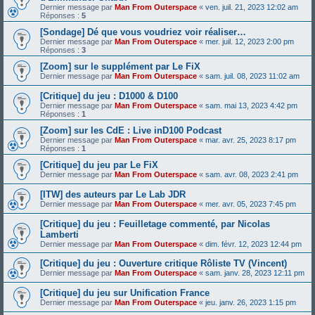
Dernier message par
Man From Outerspace
«
ven. juil. 21, 2023 12:02 am
Réponses :
5
[Sondage] Dé que vous voudriez voir réaliser…
Dernier message par
Man From Outerspace
«
mer. juil. 12, 2023 2:00 pm
Réponses :
3
[Zoom] sur le supplément par Le FiX
Dernier message par
Man From Outerspace
«
sam. juil. 08, 2023 11:02 am
[Critique] du jeu : D1000 & D100
Dernier message par
Man From Outerspace
«
sam. mai 13, 2023 4:42 pm
Réponses :
1
[Zoom] sur les CdE : Live inD100 Podcast
Dernier message par
Man From Outerspace
«
mar. avr. 25, 2023 8:17 pm
Réponses :
1
[Critique] du jeu par Le FiX
Dernier message par
Man From Outerspace
«
sam. avr. 08, 2023 2:41 pm
[ITW] des auteurs par Le Lab JDR
Dernier message par
Man From Outerspace
«
mer. avr. 05, 2023 7:45 pm
[Critique] du jeu : Feuilletage commenté, par Nicolas
Lamberti
Dernier message par
Man From Outerspace
«
dim. févr. 12, 2023 12:44 pm
[Critique] du jeu : Ouverture critique Rôliste TV (Vincent)
Dernier message par
Man From Outerspace
«
sam. janv. 28, 2023 12:11 pm
[Critique] du jeu sur Unification France
Dernier message par
Man From Outerspace
«
jeu. janv. 26, 2023 1:15 pm