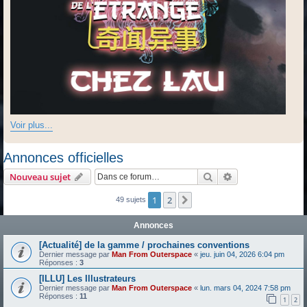
Voir plus...
Annonces officielles
Rechercher
Recherche avanc
Nouveau sujet
1
2
Suivante
49 sujets
Annonces
[Actualité] de la gamme / prochaines conventions
Dernier message par
Man From Outerspace
«
jeu. juin 04, 2026 6:04 pm
Réponses :
3
[ILLU] Les Illustrateurs
Dernier message par
Man From Outerspace
«
lun. mars 04, 2024 7:58 pm
Réponses :
11
1
2