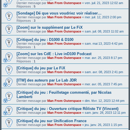
Dernier message par
Man From Outerspace
«
ven. juil. 21, 2023 12:02 am
Réponses :
5
[Sondage] Dé que vous voudriez voir réaliser…
Dernier message par
Man From Outerspace
«
mer. juil. 12, 2023 2:00 pm
Réponses :
3
[Zoom] sur le supplément par Le FiX
Dernier message par
Man From Outerspace
«
sam. juil. 08, 2023 11:02 am
[Critique] du jeu : D1000 & D100
Dernier message par
Man From Outerspace
«
sam. mai 13, 2023 4:42 pm
Réponses :
1
[Zoom] sur les CdE : Live inD100 Podcast
Dernier message par
Man From Outerspace
«
mar. avr. 25, 2023 8:17 pm
Réponses :
1
[Critique] du jeu par Le FiX
Dernier message par
Man From Outerspace
«
sam. avr. 08, 2023 2:41 pm
[ITW] des auteurs par Le Lab JDR
Dernier message par
Man From Outerspace
«
mer. avr. 05, 2023 7:45 pm
[Critique] du jeu : Feuilletage commenté, par Nicolas
Lamberti
Dernier message par
Man From Outerspace
«
dim. févr. 12, 2023 12:44 pm
[Critique] du jeu : Ouverture critique Rôliste TV (Vincent)
Dernier message par
Man From Outerspace
«
sam. janv. 28, 2023 12:11 pm
[Critique] du jeu sur Unification France
Dernier message par
Man From Outerspace
«
jeu. janv. 26, 2023 1:15 pm