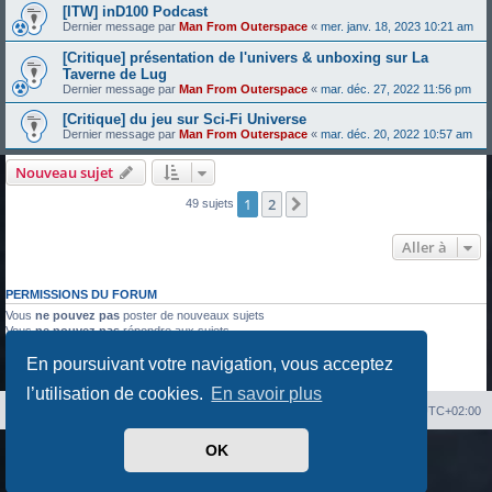
[ITW] inD100 Podcast
Dernier message par
Man From Outerspace
«
mer. janv. 18, 2023 10:21 am
[Critique] présentation de l'univers & unboxing sur La
Taverne de Lug
Dernier message par
Man From Outerspace
«
mar. déc. 27, 2022 11:56 pm
[Critique] du jeu sur Sci-Fi Universe
Dernier message par
Man From Outerspace
«
mar. déc. 20, 2022 10:57 am
Nouveau sujet
1
2
Suivante
49 sujets
Aller à
PERMISSIONS DU FORUM
Vous
ne pouvez pas
poster de nouveaux sujets
Vous
ne pouvez pas
répondre aux sujets
Vous
ne pouvez pas
modifier vos messages
En poursuivant votre navigation, vous acceptez
Vous
ne pouvez pas
supprimer vos messages
Vous
ne pouvez pas
joindre des fichiers
l’utilisation de cookies.
En savoir plus
Index du forum
Heures au format
UTC+02:00
OK
Développé par
phpBB
® Forum Software © phpBB Limited
Traduit par
phpBB-fr.com
Confidentialité
|
Conditions