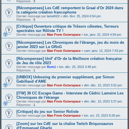
Réponses :
3
[Récompenses] Les CdE remportent le Graal d'Or 2024 dans
la catégorie création francophone
Dernier message par
lameth02
«
dim. févr. 25, 2024 6:54 pm
Réponses :
5
[Critique] Ouverture critique de Trésors célestes, Terreurs
spectrales sur Rôliste TV !
Dernier message par
Man From Outerspace
«
lun. janv. 22, 2024 4:59 pm
[Récompenses] Les Chroniques de l'étrange, jeu du mois de
janvier 2023 sur Le GRoG
Dernier message par
Man From Outerspace
«
sam. janv. 13, 2024 7:43 pm
[Récompenses] Unif' d'Or de la Meilleure création française
de Jeu de rôle 2023
Dernier message par
Rom1
«
lun. déc. 25, 2023 3:48 pm
Réponses :
1
[UNBOX] Unboxing du premier supplément, par Simon
Gabillaud d'AME
Dernier message par
Man From Outerspace
«
dim. déc. 10, 2023 3:52 pm
[ITW] 38 CC Escape Game - Interview de Cédric Lameire Les
Chroniques de l'étrange
Dernier message par
Man From Outerspace
«
dim. déc. 10, 2023 3:37 pm
Réponses :
1
[Critique] du jeu sur Senior Roliste
Dernier message par
Man From Outerspace
«
lun. oct. 23, 2023 8:28 pm
[Zoom] sur les CdE sur la chaîne Twitch Briquosaurus
d'Emmanuel Gharbi