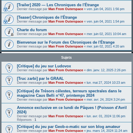
[Trailer] 2020 — Les Chroniques de l'Étrange
Dernier message par
Man From Outerspace
«
ven. juin 04, 2021 1:56 pm
[Teaser] Chroniques de l'Étrange
Dernier message par
Man From Outerspace
«
ven. juin 04, 2021 1:54 pm
Charte du forum
Dernier message par
Man From Outerspace
«
mer. juin 02, 2021 10:04 am
Bienvenue sur le Forum des Chroniques de l'Étrange
Dernier message par
Man From Outerspace
«
mer. juin 02, 2021 4:20 am
Sujets
[Critique] du jeu sur Ludovox
Dernier message par
Man From Outerspace
«
dim. janv. 12, 2025 2:26 pm
[Truc zarbi] par le GRAAL
Dernier message par
Man From Outerspace
«
lun. mai 27, 2024 10:23 am
[Critique] de Trésors célestes, terreurs spectrales dans le
magazine Caus Belli n°47, printemps 2024
Dernier message par
Man From Outerspace
«
mer. avr. 24, 2024 3:24 pm
Annonce exclusive en ce lundi de Pâques ! (Poisson d'Avril
2024)
Dernier message par
Man From Outerspace
«
lun. avr. 01, 2024 11:06 pm
Réponses :
1
[Critique] du jeu par Geob-o-matic sur son blog amateur
Dernier message par
Man From Outerspace
«
jeu. mars 14, 2024 11:24 am