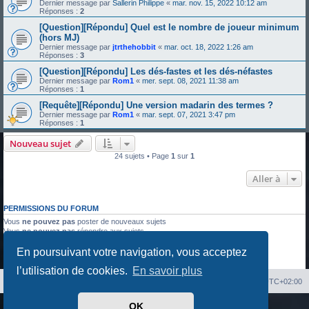
Dernier message par
Sallerin Philippe
«
mar. nov. 15, 2022 10:12 am
Réponses :
2
[Question][Répondu] Quel est le nombre de joueur minimum
(hors MJ)
Dernier message par
jtrthehobbit
«
mar. oct. 18, 2022 1:26 am
Réponses :
3
[Question][Répondu] Les dés-fastes et les dés-néfastes
Dernier message par
Rom1
«
mer. sept. 08, 2021 11:38 am
Réponses :
1
[Requête][Répondu] Une version madarin des termes ?
Dernier message par
Rom1
«
mar. sept. 07, 2021 3:47 pm
Réponses :
1
Nouveau sujet
24 sujets • Page
1
sur
1
Aller à
PERMISSIONS DU FORUM
Vous
ne pouvez pas
poster de nouveaux sujets
Vous
ne pouvez pas
répondre aux sujets
Vous
ne pouvez pas
modifier vos messages
En poursuivant votre navigation, vous acceptez
Vous
ne pouvez pas
supprimer vos messages
Vous
ne pouvez pas
joindre des fichiers
l’utilisation de cookies.
En savoir plus
Index du forum
Heures au format
UTC+02:00
OK
Développé par
phpBB
® Forum Software © phpBB Limited