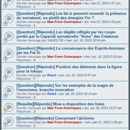
Dernier message par
Man From Outerspace
«
lun. mai 13, 2024 4:57 pm
Réponses :
1
[Question] [Répondu] Les fat si peuvent ressentir la présence
du surnaturel, ou plutôt des énergies Yin ?
Dernier message par
Man From Outerspace
«
lun. mai 13, 2024 4:52 pm
Réponses :
1
[Question] [Répondu] Les dégâts infligés par les coups
portés par la Capacité surnaturelle "Arme" des Créatures
Dernier message par
184201739
«
mer. oct. 18, 2023 10:54 pm
[Question] [Répondu] La connaissance des Esprits-Animaux
par les Fat Si
Dernier message par
Man From Outerspace
«
mer. oct. 18, 2023 5:18 pm
Réponses :
4
[Question] [Répondu] Position des éléments dans la figure
pour le loksyu
Dernier message par
Rom1
«
lun. oct. 02, 2023 8:47 am
Réponses :
7
[Question][Répondu] Sur les exemples de la magie de
l'exorcisme, branche invocation
Dernier message par
Rom1
«
jeu. juil. 20, 2023 10:14 pm
Réponses :
2
[Requête][Répondu] Mise a disposition des listes
Dernier message par
Man From Outerspace
«
jeu. juil. 20, 2023 10:37 am
Réponses :
2
[Question][Répondu] Concernant l'alchimie
Dernier message par
Man From Outerspace
«
sam. juin 17, 2023 1:28 pm
Réponses :
2