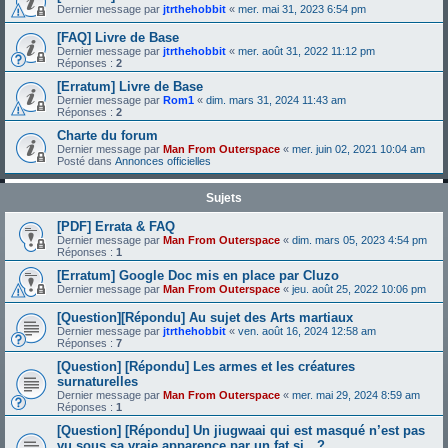
Dernier message par
jtrthehobbit
«
mer. mai 31, 2023 6:54 pm
[FAQ] Livre de Base
Dernier message par
jtrthehobbit
«
mer. août 31, 2022 11:12 pm
Réponses :
2
[Erratum] Livre de Base
Dernier message par
Rom1
«
dim. mars 31, 2024 11:43 am
Réponses :
2
Charte du forum
Dernier message par
Man From Outerspace
«
mer. juin 02, 2021 10:04 am
Posté dans
Annonces officielles
Sujets
[PDF] Errata & FAQ
Dernier message par
Man From Outerspace
«
dim. mars 05, 2023 4:54 pm
Réponses :
1
[Erratum] Google Doc mis en place par Cluzo
Dernier message par
Man From Outerspace
«
jeu. août 25, 2022 10:06 pm
[Question][Répondu] Au sujet des Arts martiaux
Dernier message par
jtrthehobbit
«
ven. août 16, 2024 12:58 am
Réponses :
7
[Question] [Répondu] Les armes et les créatures
surnaturelles
Dernier message par
Man From Outerspace
«
mer. mai 29, 2024 8:59 am
Réponses :
1
[Question] [Répondu] Un jiugwaai qui est masqué n’est pas
vu sous sa vraie apparence par un fat si…?