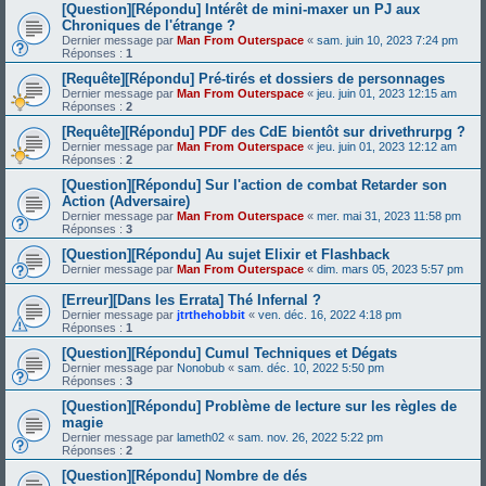
[Question][Répondu] Intérêt de mini-maxer un PJ aux
Chroniques de l'étrange ?
Dernier message par
Man From Outerspace
«
sam. juin 10, 2023 7:24 pm
Réponses :
1
[Requête][Répondu] Pré-tirés et dossiers de personnages
Dernier message par
Man From Outerspace
«
jeu. juin 01, 2023 12:15 am
Réponses :
2
[Requête][Répondu] PDF des CdE bientôt sur drivethrurpg ?
Dernier message par
Man From Outerspace
«
jeu. juin 01, 2023 12:12 am
Réponses :
2
[Question][Répondu] Sur l'action de combat Retarder son
Action (Adversaire)
Dernier message par
Man From Outerspace
«
mer. mai 31, 2023 11:58 pm
Réponses :
3
[Question][Répondu] Au sujet Elixir et Flashback
Dernier message par
Man From Outerspace
«
dim. mars 05, 2023 5:57 pm
[Erreur][Dans les Errata] Thé Infernal ?
Dernier message par
jtrthehobbit
«
ven. déc. 16, 2022 4:18 pm
Réponses :
1
[Question][Répondu] Cumul Techniques et Dégats
Dernier message par
Nonobub
«
sam. déc. 10, 2022 5:50 pm
Réponses :
3
[Question][Répondu] Problème de lecture sur les règles de
magie
Dernier message par
lameth02
«
sam. nov. 26, 2022 5:22 pm
Réponses :
2
[Question][Répondu] Nombre de dés