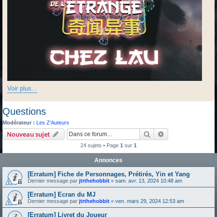
Voir plus...
Questions
Modérateur :
Les Z'Auteurs
Rechercher
Recherche avanc
Nouveau sujet
24 sujets • Page
1
sur
1
Annonces
[Erratum] Fiche de Personnages, Prétirés, Yin et Yang
Dernier message par
jtrthehobbit
«
sam. avr. 13, 2024 10:48 am
[Erratum] Ecran du MJ
Dernier message par
jtrthehobbit
«
ven. mars 29, 2024 12:53 am
[Erratum] Livret du Joueur