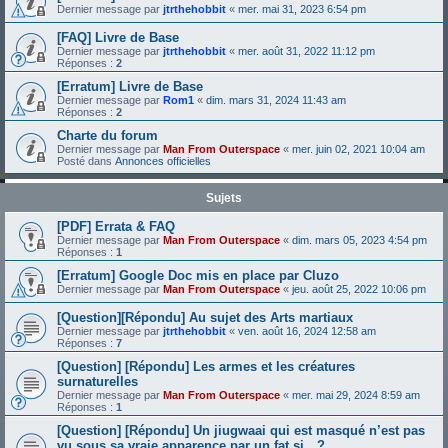
Dernier message par
jtrthehobbit
«
mer. mai 31, 2023 6:54 pm
[FAQ] Livre de Base
Dernier message par
jtrthehobbit
«
mer. août 31, 2022 11:12 pm
Réponses :
2
[Erratum] Livre de Base
Dernier message par
Rom1
«
dim. mars 31, 2024 11:43 am
Réponses :
2
Charte du forum
Dernier message par
Man From Outerspace
«
mer. juin 02, 2021 10:04 am
Posté dans
Annonces officielles
Sujets
[PDF] Errata & FAQ
Dernier message par
Man From Outerspace
«
dim. mars 05, 2023 4:54 pm
Réponses :
1
[Erratum] Google Doc mis en place par Cluzo
Dernier message par
Man From Outerspace
«
jeu. août 25, 2022 10:06 pm
[Question][Répondu] Au sujet des Arts martiaux
Dernier message par
jtrthehobbit
«
ven. août 16, 2024 12:58 am
Réponses :
7
[Question] [Répondu] Les armes et les créatures
surnaturelles
Dernier message par
Man From Outerspace
«
mer. mai 29, 2024 8:59 am
Réponses :
1
[Question] [Répondu] Un jiugwaai qui est masqué n’est pas
vu sous sa vraie apparence par un fat si…?