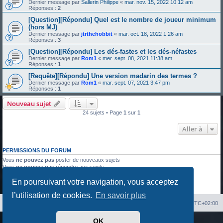
Dernier message par
Sallerin Philippe
«
mar. nov. 15, 2022 10:12 am
Réponses :
2
[Question][Répondu] Quel est le nombre de joueur minimum
(hors MJ)
Dernier message par
jtrthehobbit
«
mar. oct. 18, 2022 1:26 am
Réponses :
3
[Question][Répondu] Les dés-fastes et les dés-néfastes
Dernier message par
Rom1
«
mer. sept. 08, 2021 11:38 am
Réponses :
1
[Requête][Répondu] Une version madarin des termes ?
Dernier message par
Rom1
«
mar. sept. 07, 2021 3:47 pm
Réponses :
1
Nouveau sujet
24 sujets • Page
1
sur
1
Aller à
PERMISSIONS DU FORUM
Vous
ne pouvez pas
poster de nouveaux sujets
Vous
ne pouvez pas
répondre aux sujets
Vous
ne pouvez pas
modifier vos messages
En poursuivant votre navigation, vous acceptez
Vous
ne pouvez pas
supprimer vos messages
Vous
ne pouvez pas
joindre des fichiers
l’utilisation de cookies.
En savoir plus
Index du forum
Heures au format
UTC+02:00
OK
Développé par
phpBB
® Forum Software © phpBB Limited