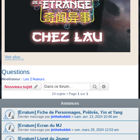
Voir plus...
Questions
Modérateur :
Les Z'Auteurs
Rechercher
Recherche avanc
Nouveau sujet
24 sujets • Page
1
sur
1
Annonces
[Erratum] Fiche de Personnages, Prétirés, Yin et Yang
Dernier message par
jtrthehobbit
«
sam. avr. 13, 2024 10:48 am
[Erratum] Ecran du MJ
Dernier message par
jtrthehobbit
«
ven. mars 29, 2024 12:53 am
[Erratum] Livret du Joueur