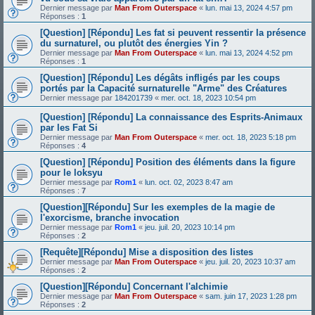
Dernier message par
Man From Outerspace
«
lun. mai 13, 2024 4:57 pm
Réponses :
1
[Question] [Répondu] Les fat si peuvent ressentir la présence
du surnaturel, ou plutôt des énergies Yin ?
Dernier message par
Man From Outerspace
«
lun. mai 13, 2024 4:52 pm
Réponses :
1
[Question] [Répondu] Les dégâts infligés par les coups
portés par la Capacité surnaturelle "Arme" des Créatures
Dernier message par
184201739
«
mer. oct. 18, 2023 10:54 pm
[Question] [Répondu] La connaissance des Esprits-Animaux
par les Fat Si
Dernier message par
Man From Outerspace
«
mer. oct. 18, 2023 5:18 pm
Réponses :
4
[Question] [Répondu] Position des éléments dans la figure
pour le loksyu
Dernier message par
Rom1
«
lun. oct. 02, 2023 8:47 am
Réponses :
7
[Question][Répondu] Sur les exemples de la magie de
l'exorcisme, branche invocation
Dernier message par
Rom1
«
jeu. juil. 20, 2023 10:14 pm
Réponses :
2
[Requête][Répondu] Mise a disposition des listes
Dernier message par
Man From Outerspace
«
jeu. juil. 20, 2023 10:37 am
Réponses :
2
[Question][Répondu] Concernant l'alchimie
Dernier message par
Man From Outerspace
«
sam. juin 17, 2023 1:28 pm
Réponses :
2