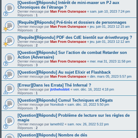
[Question][Répondu] Intérêt de mini-maxer un PJ aux
Chroniques de l'étrange ?
Dernier message par
Man From Outerspace
«
sam. juin 10, 2023 7:24 pm
Réponses :
1
[Requête][Répondu] Pré-tirés et dossiers de personnages
Dernier message par
Man From Outerspace
«
jeu. juin 01, 2023 12:15 am
Réponses :
2
[Requête][Répondu] PDF des CdE bientôt sur drivethrurpg ?
Dernier message par
Man From Outerspace
«
jeu. juin 01, 2023 12:12 am
Réponses :
2
[Question][Répondu] Sur l'action de combat Retarder son
Action (Adversaire)
Dernier message par
Man From Outerspace
«
mer. mai 31, 2023 11:58 pm
Réponses :
3
[Question][Répondu] Au sujet Elixir et Flashback
Dernier message par
Man From Outerspace
«
dim. mars 05, 2023 5:57 pm
[Erreur][Dans les Errata] Thé Infernal ?
Dernier message par
jtrthehobbit
«
ven. déc. 16, 2022 4:18 pm
Réponses :
1
[Question][Répondu] Cumul Techniques et Dégats
Dernier message par
Nonobub
«
sam. déc. 10, 2022 5:50 pm
Réponses :
3
[Question][Répondu] Problème de lecture sur les règles de
magie
Dernier message par
lameth02
«
sam. nov. 26, 2022 5:22 pm
Réponses :
2
[Question][Répondu] Nombre de dés