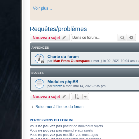
Voir plus...
Requêtes/problèmes
Recher
Re
Nouveau sujet
ANNONCES
Charte du forum
par
Man From Outerspace
»
mer. juin 02, 2021 10:04 am
» 
SUJETS
Modules phpBB
par
frantz
»
mer. mai 14, 2025 3:35 pm
Nouveau sujet
Retourner à l’index du forum
PERMISSIONS DU FORUM
Vous
ne pouvez pas
poster de nouveaux sujets
Vous
ne pouvez pas
répondre aux sujets
Vous
ne pouvez pas
modifier vos messages
Vous
ne pouvez pas
supprimer vos messages