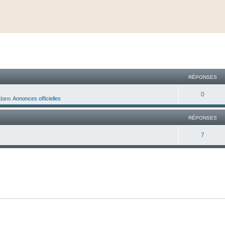
cher
cherche avancée
RÉPONSES
0
dans
Annonces officielles
RÉPONSES
7