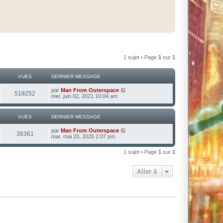
1 sujet • Page
1
sur
1
VUES
DERNIER MESSAGE
par
Man From Outerspace
518252
mer. juin 02, 2021 10:04 am
VUES
DERNIER MESSAGE
par
Man From Outerspace
36361
mar. mai 20, 2025 2:07 pm
1 sujet • Page
1
sur
1
Aller à