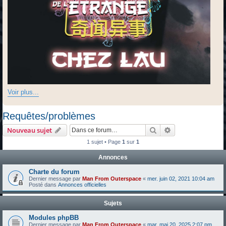
Voir plus...
Requêtes/problèmes
Rechercher
Recherche avanc
Nouveau sujet
1 sujet • Page
1
sur
1
Annonces
Charte du forum
Dernier message par
Man From Outerspace
«
mer. juin 02, 2021 10:04 am
Posté dans
Annonces officielles
Sujets
Modules phpBB
Dernier message par
Man From Outerspace
«
mar. mai 20, 2025 2:07 pm