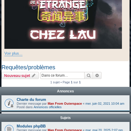
Voir plus...
Requêtes/problèmes
Rechercher
Recherche avanc
Nouveau sujet
1 sujet • Page
1
sur
1
Annonces
Charte du forum
Dernier message par
Man From Outerspace
«
mer. juin 02, 2021 10:04 am
Posté dans
Annonces officielles
Sujets
Modules phpBB
Dernier message par
Man From Outerspace
«
mar. mai 20, 2025 2:07 pm